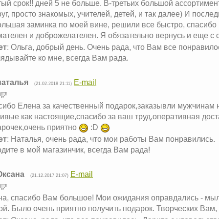
ый срок!! дней 5 не больше. В-третьих большой ассортимен
уг, просто знакомых, учителей, детей, и так далее) И после
льшая заминка по моей вине, решили все быстро, спасибо 
ателен и доброжелателен. Я обязательно вернусь и еще с с
ет
: Ольга, добрый день. Очень рада, что Вам все понравило
ядывайте ко мне, всегда Вам рада.
наталья
E-mail
(21.02.2018 21:11)
сибо Елена за качественный подарок,заказывли мужчинам 
ивые как настоящие,спасибо за ваш труд,оперативная доста
арочек,очень приятно
:D
ет
: Наталья, очень рада, что мои работы Вам понравились.
дите в мой магазинчик, всегда Вам рада!
Оксана
E-mail
(21.12.2017 21:07)
а, спасибо Вам большое! Мои ожидания оправдались - мыло
й. Было очень приятно получить подарок. Творческих Вам, 