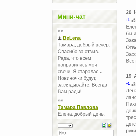
20
.
Мини-чат
+1
Елен
бы и
Зак
Отв
Захо
Всег
19
.
+1
Лена
лан
Пахн
дочк
трес
детс
руки