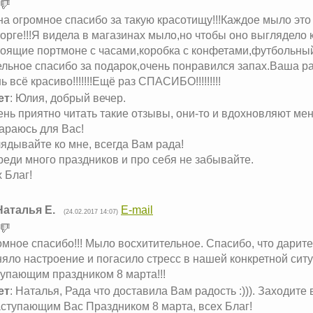
а огромное спасибо за такую красотищу!!!Каждое мыло это 
орге!!!Я видела в магазинах мыло,но чтобы оно выглядело 
оящие портмоне с часами,коробка с конфетами,футбольный
ельное спасибо за подарок,очень понравился запах.Ваша р
ь всё красиво!!!!!!!Ещё раз СПАСИБО!!!!!!!!!
ет
: Юлия, добрый вечер.
ень приятно читать такие отзывы, они-то и вдохновляют мен
араюсь для Вас!
ядывайте ко мне, всегда Вам рада!
еди много праздников и про себя не забывайте.
 Благ!
Наталья Е.
E-mail
(24.02.2017 14:07)
мное спасибо!!! Мыло восхитительное. Спасибо, что дарит
яло настроение и погасило стресс в нашей конкретной ситу
упающим праздником 8 марта!!!
ет
: Наталья, Рада что доставила Вам радость :))). Заходите
ступающим Вас Праздником 8 марта, всех Благ!