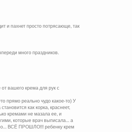
ит и пахнет просто потрясающе, так
впереди много праздников.
 от вашего крема для рук с
то прямо реально чудо какое-то) У
становится как корка, краснеет,
лько кремами не мазала ее, и
гими, которые врач выписала... а
ьно... ВСЁ ПРОШЛО!!! ребенку крем