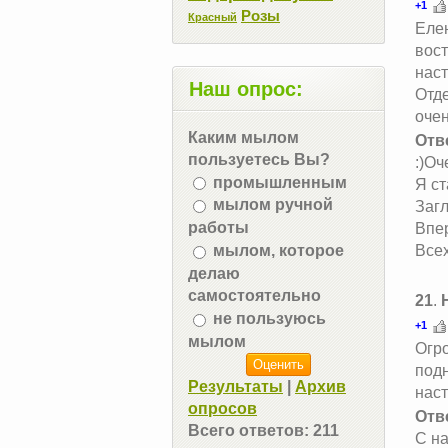
+1
Розы
Красный
Елен
вост
наст
Наш опрос:
Отд
очен
Каким мылом
Отв
пользуетесь Вы?
:)Оч
промышленным
Я ст
мылом ручной
Загл
работы
Впер
мылом, которое
Всех
делаю
самостоятельно
21
.
не пользуюсь
+1
мылом
Огро
подн
Результаты
|
Архив
наст
опросов
Отв
Всего ответов:
211
С на