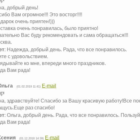
а, добрый день!
ибо Вам огромное!!! Это восторг!!!!
дарок очень приятен!)))
ставка очень понравилась, было приятно!
ательно Вас буду рекомендовать и сама обращаться!!!
осква.
ет
: Надежда, добрый день. Рада, что все понравилось.
те с удовольствием.
ядывайте ко мне, впереди много праздников.
да Вам рада!
Ольга
E-mail
(01.02.2019 11:41)
а, здравствуйте! Спасибо за Вашу красивую работу!Все по
ащусь.Еще раз спасибо!
ет
: Ольга, добрый день. Рада, что все понравилось. Пользу
да Вам рада!
Ксения
E-mail
(01.12.2018 14:39)