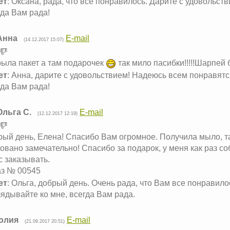
ет
: Оксана, рада, что все понравилось. Дарите с удовольств
да Вам рада!
Анна
E-mail
(14.12.2017 15:07)
ыла пакет а там подарочек
так мило пасибки!!!!!Шарпей
ет
: Анна, дарите с удовольствием! Надеюсь всем понравятся
да Вам рада!
Ольга С.
E-mail
(12.12.2017 12:19)
ый день, Елена! Спасибо Вам огромное. Получила мыло, так
овано замечательно! Спасибо за подарок, у меня как раз соб
с заказывать.
аз № 00545
ет
: Ольга, добрый день. Очень рада, что Вам все понравилос
ядывайте ко мне, всегда Вам рада.
юлия
E-mail
(21.09.2017 20:51)