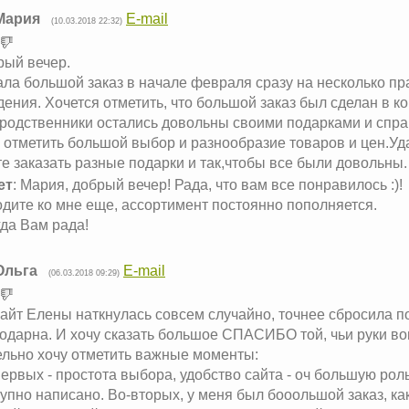
Мария
E-mail
(10.03.2018 22:32)
рый вечер.
ла большой заказ в начале февраля сразу на несколько пр
ения. Хочется отметить, что большой заказ был сделан в ко
родственники остались довольны своими подарками и спра
у отметить большой выбор и разнообразие товаров и цен.У
е заказать разные подарки и так,чтобы все были довольны.
ет
: Мария, добрый вечер! Рада, что вам все понравилось :)!
дите ко мне еще, ассортимент постоянно пополняется.
да Вам рада!
Ольга
E-mail
(06.03.2018 09:29)
айт Елены наткнулась совсем случайно, точнее сбросила по
одарна. И хочу сказать большое СПАСИБО той, чьи руки во
ельно хочу отметить важные моменты:
ервых - простота выбора, удобство сайта - оч большую роль
упно написано. Во-вторых, у меня был бооольшой заказ, как