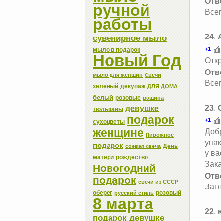
Отв
ручной
Всег
работы
24
.
сувенирное мыло
+1
мыло в подарок
Новый Год
Откр
Отв
мыло для женщин
Свечи
Всег
зеленый
декупаж
ДЛЯ ДОМА
белый
розовые
вощина
23
.
девушке
тюльпаны
подарок
+1
сухоцветы
женщине
Добр
Пирожное
упак
подарок
День
соевая свеча
у ва
матери
рождество
Зак
Новогодний
Отв
подарок
свечи из СССР
Загл
оберег
розовый
русский стиль
8 марта
22
.
подарок девушке