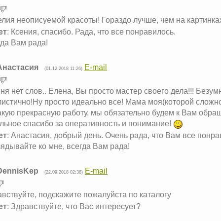
лия неописуемой красоты! Гораздо лучше, чем на картинках
ет
: Ксения, спасибо. Рада, что все понравилось.
да Вам рада!
Анастасия
E-mail
(01.12.2018 11:26)
ня нет слов.. Елена, Вы просто мастер своего дела!!! Безу
истично!Ну просто идеально все! Мама моя(которой сложно
акую прекрасную работу, мы обязательно будем к Вам обращ
льное спасибо за оперативность и понимание!
ет
: Анастасия, добрый день. Очень рада, что Вам все понра
ядывайте ко мне, всегда Вам рада!
DennisKep
E-mail
(22.09.2018 02:38)
вствуйте, подскажите пожалуйста по каталогу
ет
: Здравствуйте, что Вас интересует?