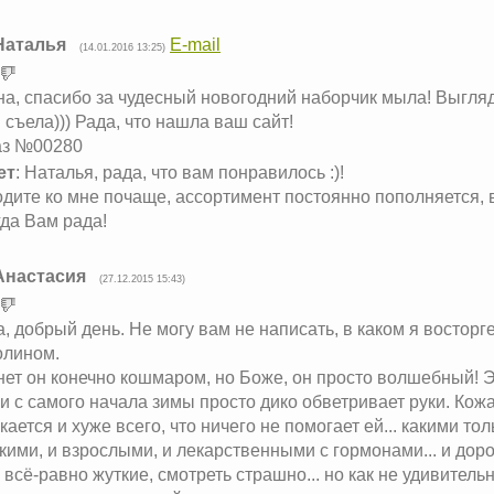
Наталья
E-mail
(14.01.2016 13:25)
а, спасибо за чудесный новогодний наборчик мыла! Выгляд
 съела))) Рада, что нашла ваш сайт!
аз №00280
ет
: Наталья, рада, что вам понравилось :)!
дите ко мне почаще, ассортимент постоянно пополняется, 
да Вам рада!
Анастасия
(27.12.2015 15:43)
, добрый день. Не могу вам не написать, в каком я восторге
олином.
ет он конечно кошмаром, но Боже, он просто волшебный! Э
и с самого начала зимы просто дико обветривает руки. Кожа 
кается и хуже всего, что ничего не помогает ей... какими то
кими, и взрослыми, и лекарственными с гормонами... и доро
 всё-равно жуткие, смотреть страшно... но как не удивител