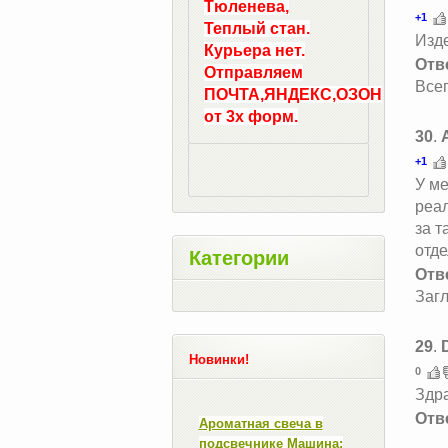
Тюленева,
+1
Теплый стан.
Изде
Курьера нет.
Отв
Отправляем
Всег
ПОЧТА,ЯНДЕКС,ОЗОН
от 3х форм.
30
.
+1
У ме
реал
за т
отде
Категории
Отв
Загл
29
.
Новинки!
0
Здра
Отв
Ароматная свеча в
подсвечнике Машина: