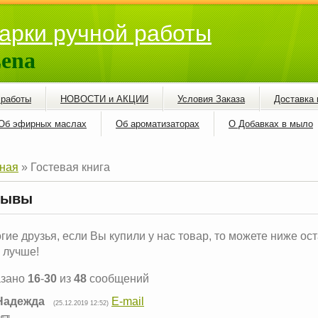
арки ручной работы
ena
 работы
НОВОСТИ и АКЦИИ
Условия Заказа
Доставка 
Об эфирных маслах
Об ароматизаторах
О Добавках в мыло
ная
»
Гостевая книга
зывы
гие друзья, если Вы купили у нас товар, то можете ниже ос
 лучше!
азано
16
-
30
из
48
сообщений
Надежда
E-mail
(25.12.2019 12:52)