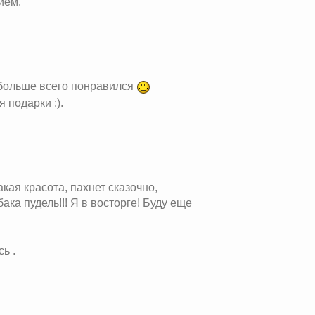
ием.
 больше всего понравился
 подарки :).
ая красота, пахнет сказочно,
ака пудель!!! Я в восторге! Буду еще
ь .