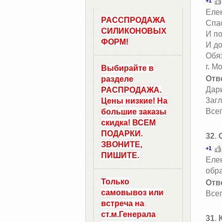
+1
Елен
РАССПРОДАЖА
Спас
СИЛИКОНОВЫХ
И по
ФОРМ!
И до
Обяз
г. М
Выбирайте в
Отв
разделе
Дари
РАСПРОДАЖА.
3агл
Цены низкие! На
Всег
большие заказы
скидка! ВСЕМ
ПОДАРКИ.
32
.
ЗВОНИТЕ,
+1
ПИШИТЕ.
Елен
обр
Только
Отв
самовывоз
или
Всег
встреча на
ст.м.
Генерала
31
.