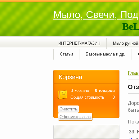
Мыло, Свечи, Под
BeL
ИНТЕРНЕТ-МАГАЗИН
Мыло ручной
Статьи
Базовые масла и др.
Глав
Корзина
От
В корзине
0 товаров
Общая стоимость
0
Доро
Очистить
быть
Оформить заказ
Пок
33
.