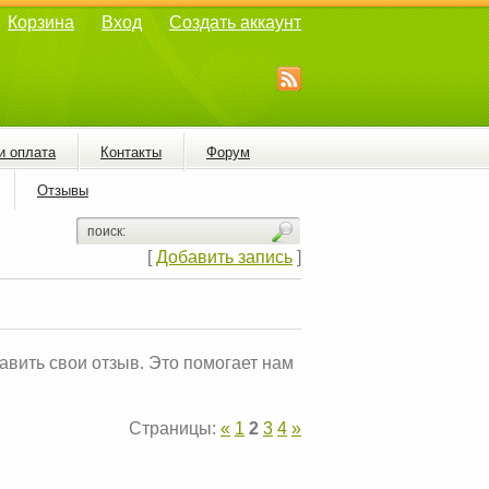
Корзина
Вход
Создать аккаунт
и оплата
Контакты
Форум
Отзывы
[
Добавить запись
]
тавить свои отзыв. Это помогает нам
Страницы:
«
1
2
3
4
»