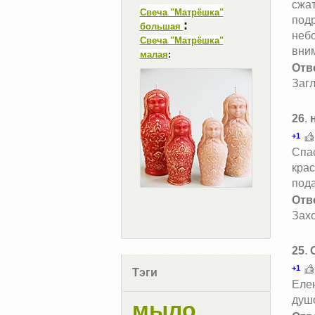
сжат
Свеча "Матрёшка"
подр
:
большая
небо
Свеча "Матрёшка"
вним
малая
:
Отв
Загл
26
.
+1
Спа
крас
под
Отв
Захо
25
.
+1
Тэги
Елен
душо
мыло