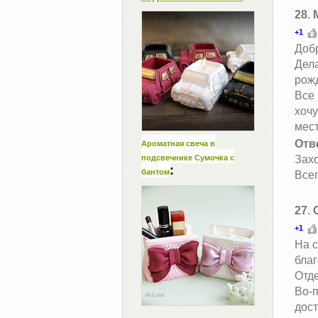
28
.
+1
Доб
Дела
рожд
Все 
хоч
мест
Отв
Ароматная свеча в
подсвечнике Сумочка с
Захо
:
бантом
Всег
27
.
+1
На с
благ
Отд
Во-п
дост