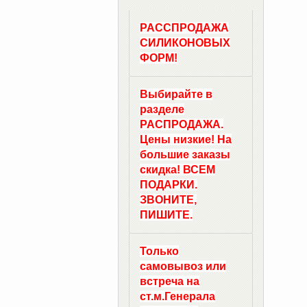
РАССПРОДАЖА
СИЛИКОНОВЫХ
ФОРМ!
Выбирайте в
разделе
РАСПРОДАЖА.
Цены низкие! На
большие заказы
скидка! ВСЕМ
ПОДАРКИ.
ЗВОНИТЕ,
ПИШИТЕ.
Только
самовывоз
или
встреча на
ст.м.
Генерала