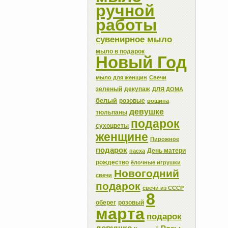
ручной
работы
сувенирное мыло
мыло в подарок
Новый Год
мыло для женщин
Свечи
зеленый
декупаж
ДЛЯ ДОМА
белый
розовые
вощина
девушке
тюльпаны
подарок
сухоцветы
женщине
Пирожное
подарок
День матери
пасха
рождество
ёлочные игрушки
Новогодний
свечи
подарок
свечи из СССР
8
оберег
розовый
марта
подарок
девушке