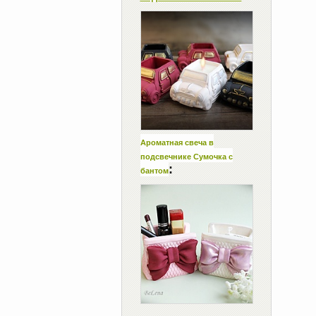
Ароматная свеча в
подсвечнике Сумочка с
:
бантом