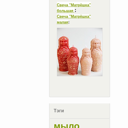
Свеча "Матрёшка"
:
большая
Свеча "Матрёшка"
малая
:
Тэги
мыло