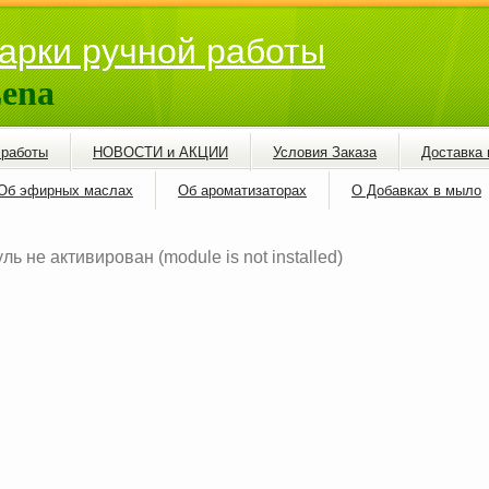
арки ручной работы
ena
 работы
НОВОСТИ и АКЦИИ
Условия Заказа
Доставка 
Об эфирных маслах
Об ароматизаторах
О Добавках в мыло
ль не активирован (module is not installed)