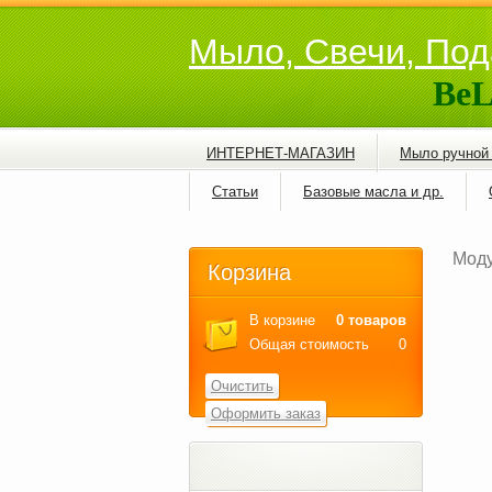
Мыло, Свечи, Под
BeL
ИНТЕРНЕТ-МАГАЗИН
Мыло ручной
Статьи
Базовые масла и др.
Моду
Корзина
В корзине
0 товаров
Общая стоимость
0
Очистить
Оформить заказ