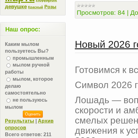
девушке
Розы
Красный
Просмотров:
84
|
До
Наш опрос:
Новый 2026 г
Каким мылом
пользуетесь Вы?
промышленным
мылом ручной
Готовимся к вс
работы
мылом, которое
Символ 2026 г
делаю
самостоятельно
Лошадь — воп
не пользуюсь
мылом
скорости и ам
смелых решени
Результаты
|
Архив
опросов
движения к ус
Всего ответов:
211