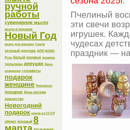
сезона 2025г.
ручной
работы
Пчелиный воск
сувенирное мыло
эти свечи воз
мыло в подарок
игрушек. Кажд
Новый Год
чудесах детст
мыло для женщин
Свечи
праздник — н
зеленый
декупаж
ДЛЯ ДОМА
белый
розовые
Роза
вощина
девушке
тюльпаны
День
сухоцветы
рождения
подарок
женщине
Пирожное
подарок
День матери
рождество
Новогодний
подарок
свечи из СССР
8
оберег
розовый
марта
подарок