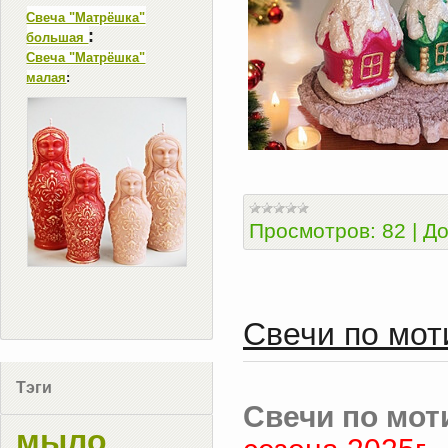
Свеча "Матрёшка"
:
большая
Свеча "Матрёшка"
малая
:
Просмотров:
82
|
До
Свечи по мот
Тэги
Свечи по мот
мыло