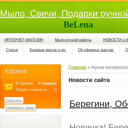
Мыло, Свечи, Подарки ручно
BeLena
ИНТЕРНЕТ-МАГАЗИН
Мыло ручной работы
НОВОСТИ и 
Статьи
Базовые масла и др.
Об эфирных маслах
О
Главная
»
Архив материал
Корзина
Новости сайта
В корзине
0 товаров
Общая стоимость
0
Очистить
Берегини, Об
Оформить заказ
Новинка! Бере