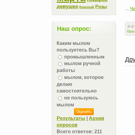
девушке
Розы
Красный
...
Чи
Наш опрос:
Прос
Каким мылом
пользуетесь Вы?
промышленным
Дру
мылом ручной
работы
мылом, которое
делаю
самостоятельно
не пользуюсь
мылом
Результаты
|
Архив
опросов
Всего ответов:
211