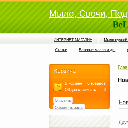
Мыло, Свечи, Под
BeL
ИНТЕРНЕТ-МАГАЗИН
Мыло ручной
Статьи
Базовые масла и др.
Глав
Корзина
Нов
В корзине
0 товаров
Общая стоимость
0
Очистить
Нов
Оформить заказ
Друз