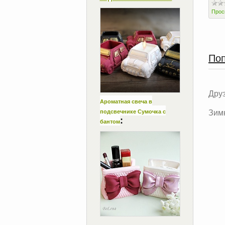
Прос
Поп
Друз
Ароматная свеча в
подсвечнике Сумочка с
Зимн
:
бантом