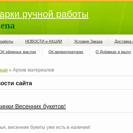
арки ручной работы
ena
 работы
НОВОСТИ и АКЦИИ
Условия Заказа
Доставка 
Об эфирных маслах
Об ароматизаторах
О Добавках в мыло
ная
»
Архив материалов
ости сайта
инки Весенних букетов!
ья, весенние букеты уже есть в наличии!