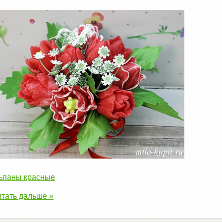
ьпаны красные
тать дальше »