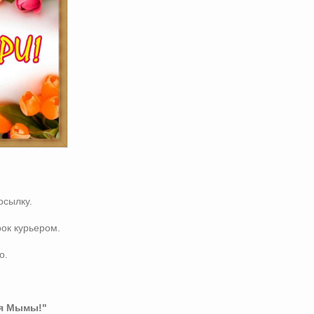
осылку.
ок курьером.
о.
я Мымы!"