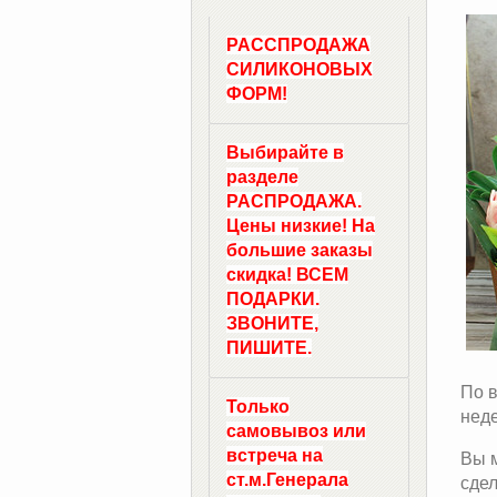
РАССПРОДАЖА
СИЛИКОНОВЫХ
ФОРМ!
Выбирайте в
разделе
РАСПРОДАЖА.
Цены низкие! На
большие заказы
скидка! ВСЕМ
ПОДАРКИ.
ЗВОНИТЕ,
ПИШИТЕ.
По в
Только
нед
самовывоз
или
встреча на
Вы м
ст.м.
Генерала
сдел