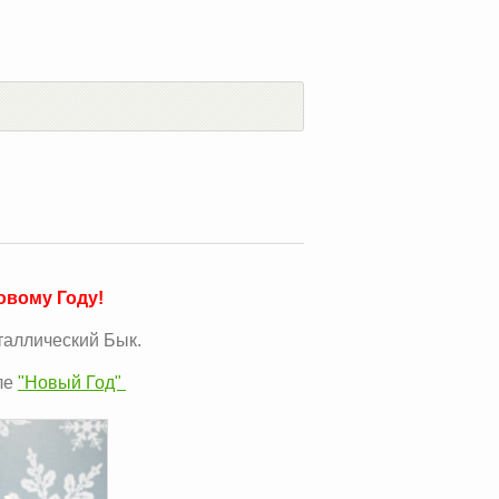
овому Году!
еталлический Бык.
ле
"Новый Год"