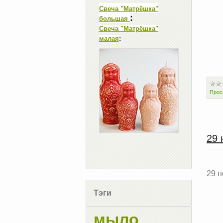
Свеча "Матрёшка"
:
большая
Свеча "Матрёшка"
малая
:
Прос
29 
29 
Тэги
мыло