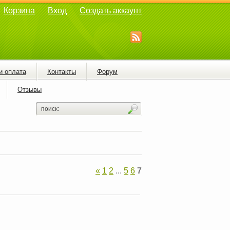
Корзина
Вход
Создать аккаунт
и оплата
Контакты
Форум
Отзывы
«
1
2
...
5
6
7