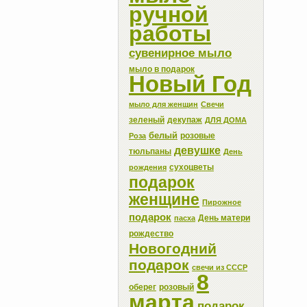
ручной
работы
сувенирное мыло
мыло в подарок
Новый Год
мыло для женщин
Свечи
зеленый
декупаж
ДЛЯ ДОМА
белый
розовые
Роза
девушке
тюльпаны
День
сухоцветы
рождения
подарок
женщине
Пирожное
подарок
День матери
пасха
рождество
Новогодний
подарок
свечи из СССР
8
оберег
розовый
марта
подарок