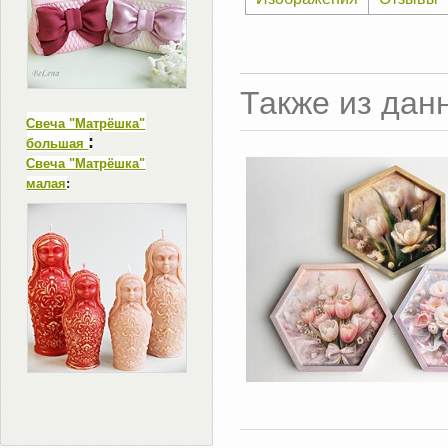
Также из дан
Свеча "Матрёшка"
:
большая
Свеча "Матрёшка"
малая
: