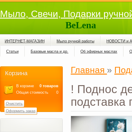
Мыло, Свечи, Подарки ручно
BeLena
ИНТЕРНЕТ-МАГАЗИН
Мыло ручной работы
НОВОСТИ и 
Статьи
Базовые масла и др.
Об эфирных маслах
О
Главная
»
Под
Корзина
! Поднос д
В корзине
0 товаров
Общая стоимость
0
подставка 
Очистить
Оформить заказ