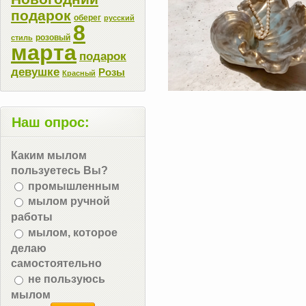
подарок
оберег
русский
8
розовый
стиль
марта
подарок
девушке
Розы
Красный
Наш опрос:
Каким мылом
пользуетесь Вы?
промышленным
мылом ручной
работы
мылом, которое
делаю
самостоятельно
не пользуюсь
мылом