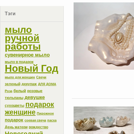
Тэги
мыло
ручной
работы
сувенирное мыло
мыло в подарок
Новый Год
мыло для женщин
Свечи
зеленый
декупаж
ДЛЯ ДОМА
белый
розовые
Роза
девушке
тюльпаны
подарок
сухоцветы
женщине
Пирожное
подарок
соевая свеча
пасха
День матери
рождество
Новогодний