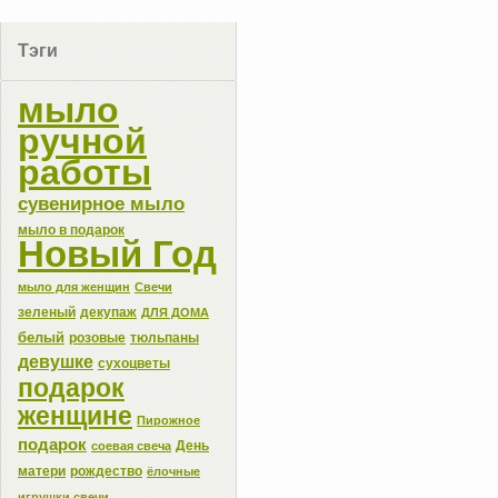
Тэги
мыло
ручной
работы
сувенирное мыло
мыло в подарок
Новый Год
мыло для женщин
Свечи
зеленый
декупаж
ДЛЯ ДОМА
белый
розовые
тюльпаны
девушке
сухоцветы
подарок
женщине
Пирожное
подарок
День
соевая свеча
матери
рождество
ёлочные
игрушки свечи