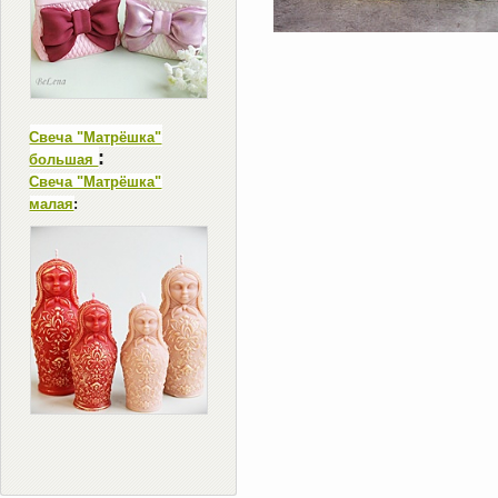
Свеча "Матрёшка"
:
большая
Свеча "Матрёшка"
малая
: