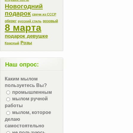
Новогодний
подарок
свечи из СССР
оберег
розовый
русский стиль
8 марта
подарок девушке
Розы
Красный
Наш опрос:
Каким мылом
пользуетесь Вы?
промышленным
мылом ручной
работы
мылом, которое
делаю
самостоятельно
не пользуюсь