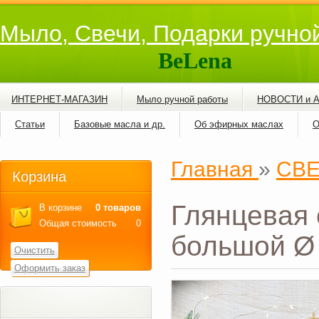
Мыло, Свечи, Подарки ручно
BeLena
ИНТЕРНЕТ-МАГАЗИН
Мыло ручной работы
НОВОСТИ и 
Статьи
Базовые масла и др.
Об эфирных маслах
О
Главная
»
СВ
Корзина
Глянцевая 
В корзине
0 товаров
Общая стоимость
0
большой Ø 
Очистить
Оформить заказ