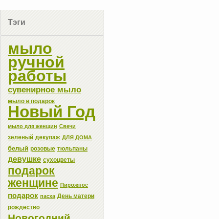
Тэги
мыло
ручной
работы
сувенирное мыло
мыло в подарок
Новый Год
мыло для женщин
Свечи
зеленый
декупаж
ДЛЯ ДОМА
белый
розовые
тюльпаны
девушке
сухоцветы
подарок
женщине
Пирожное
подарок
День матери
пасха
рождество
Новогодний