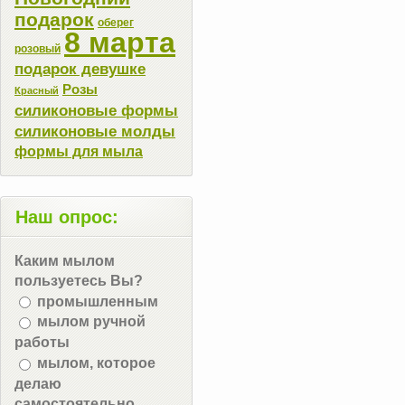
подарок
оберег
8 марта
розовый
подарок девушке
Розы
Красный
силиконовые формы
силиконовые молды
формы для мыла
Наш опрос:
Каким мылом
пользуетесь Вы?
промышленным
мылом ручной
работы
мылом, которое
делаю
самостоятельно