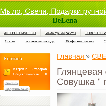
Мыло, Свечи, Подарки ручно
BeLena
ИНТЕРНЕТ-МАГАЗИН
Мыло ручной работы
НОВОСТИ и 
Статьи
Базовые масла и др.
Об эфирных маслах
О
Главная
»
СВ
Корзина
Глянцевая 
В корзине
0 товаров
Общая стоимость
0
Совушка " 
Очистить
Оформить заказ