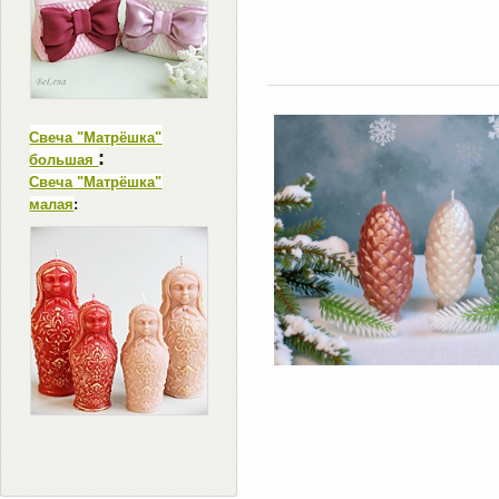
Свеча "Матрёшка"
:
большая
Свеча "Матрёшка"
малая
: