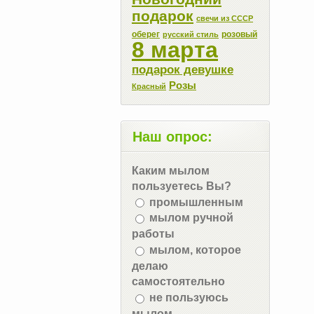
подарок
свечи из СССР
оберег
розовый
русский стиль
8 марта
подарок девушке
Розы
Красный
Наш опрос:
Каким мылом
пользуетесь Вы?
промышленным
мылом ручной
работы
мылом, которое
делаю
самостоятельно
не пользуюсь
мылом