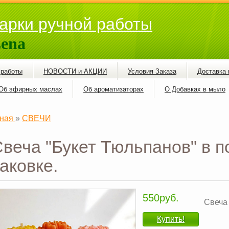
арки ручной работы
ena
 работы
НОВОСТИ и АКЦИИ
Условия Заказа
Доставка 
Об эфирных маслах
Об ароматизаторах
О Добавках в мыло
ная
»
СВЕЧИ
Свеча "Букет Тюльпанов" в 
аковке.
550руб.
Свеча
Купить!