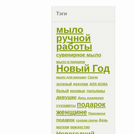
Тэги
мыло
ручной
работы
сувенирное мыло
мыло в подарок
Новый Год
мыло для женщин
Свечи
зеленый
декупаж
ДЛЯ ДОМА
белый
розовые
тюльпаны
девушке
День рождения
подарок
сухоцветы
женщине
Пирожное
подарок
День
соевая свеча
матери
рождество
Новогодний