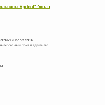
юльпаны Aрricot" 9шт. в
накомых и коллег таким
ниверсальный букет и дарить его
аз