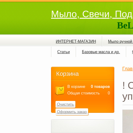
Мыло, Свечи, Под
BeL
ИНТЕРНЕТ-МАГАЗИН
Мыло ручной
Статьи
Базовые масла и др.
Глав
Корзина
! 
В корзине
0 товаров
уп
Общая стоимость
0
Очистить
Оформить заказ