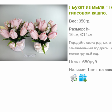
! Букет из мыла "Т
гипсовом кашпо.
Вес:
350гр.
Размер:
h-
16см; Ø14см
Порадуйте своих родных, з
замечательным подарком! У
можно круглый год.
Цена:
650руб.
Наличие:
1шт + на зак