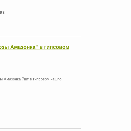
каз
Розы Амазонка" в гипсовом
зы Амазонка 7шт в гипсовом кашпо