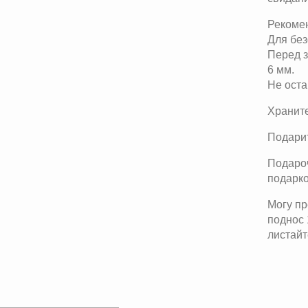
Рекоме
Для без
Перед 
6 мм.
Не оста
Храните
Подарит
Подароч
подарк
Могу пр
поднос 
листайт