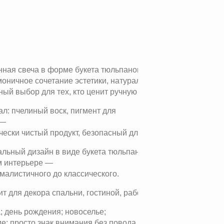
ная свеча в форме букета тюльпанов —
моничное сочетание эстетики, натуральности и уюта.
ый выбор для тех, кто ценит ручную работу и природные 
л: пчелиный воск, пигмент для
 —
чески чистый продукт, безопасный для здоровья
льный дизайн в виде букета тюльпанов станет стильным а
м интерьере —
малистичного до классического.
т для декора спальни, гостиной, рабочего кабинета или ва
; день рождения; новоселье;
е; просто знак внимания без повода.