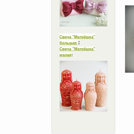
Свеча "Матрёшка"
:
большая
Свеча "Матрёшка"
малая
: