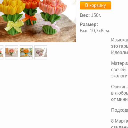
В корзину
Вес:
150г.
Размер:
Выс.10,7х8см.
Изыскан
это гар
Идеальн
Материа
свечей
экологи
Оригина
в любо
от мини
Подходи
8 Марта
свидани