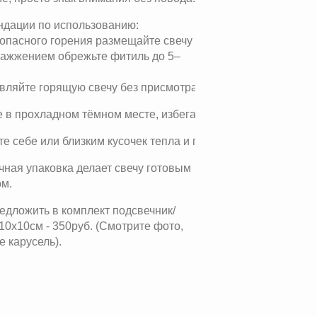
ндации по использованию:
опасного горения размещайте свечу на подставке или подс
зажжением обрежьте фитиль до 5–
вляйте горящую свечу без присмотра и вдали от легковос
 в прохладном тёмном месте, избегая прямых солнечных л
е себе или близким кусочек тепла и природной красоты с с
ная упаковка делает свечу готовым
ом.
едложить в комплект подсвечник/
10х10см - 350руб. (Смотрите фото,
е карусель).