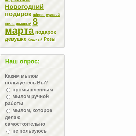
Новогодний
подарок
оберег
русский
8
розовый
стиль
марта
подарок
девушке
Розы
Красный
Наш опрос:
Каким мылом
пользуетесь Вы?
промышленным
мылом ручной
работы
мылом, которое
делаю
самостоятельно
не пользуюсь