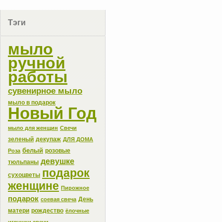
Тэги
мыло
ручной
работы
сувенирное мыло
мыло в подарок
Новый Год
мыло для женщин
Свечи
зеленый
декупаж
ДЛЯ ДОМА
белый
розовые
Роза
девушке
тюльпаны
подарок
сухоцветы
женщине
Пирожное
подарок
День
соевая свеча
матери
рождество
ёлочные
игрушки свечи