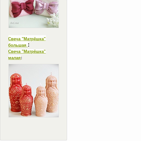
Свеча "Матрёшка"
:
большая
Свеча "Матрёшка"
малая
: