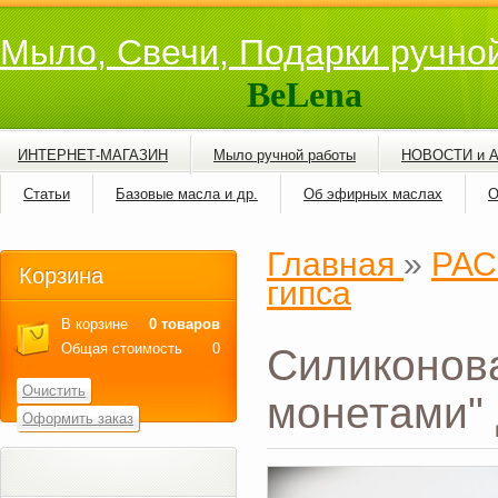
Мыло, Свечи, Подарки ручно
BeLena
ИНТЕРНЕТ-МАГАЗИН
Мыло ручной работы
НОВОСТИ и 
Статьи
Базовые масла и др.
Об эфирных маслах
О
Главная
»
РАС
Корзина
гипса
В корзине
0 товаров
Общая стоимость
0
Силиконов
Очистить
монетами" 
Оформить заказ