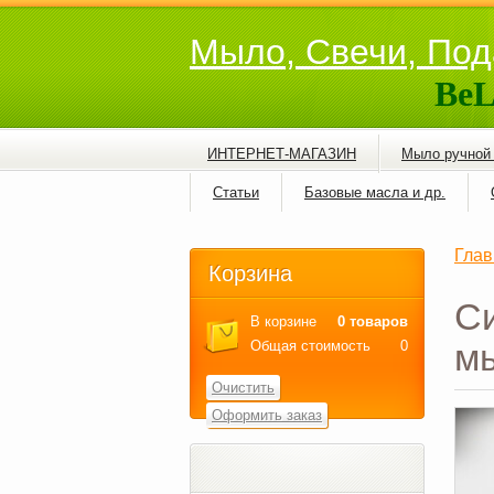
Мыло, Свечи, Под
BeL
ИНТЕРНЕТ-МАГАЗИН
Мыло ручной
Статьи
Базовые масла и др.
Глав
Корзина
Си
В корзине
0 товаров
мы
Общая стоимость
0
Очистить
Оформить заказ