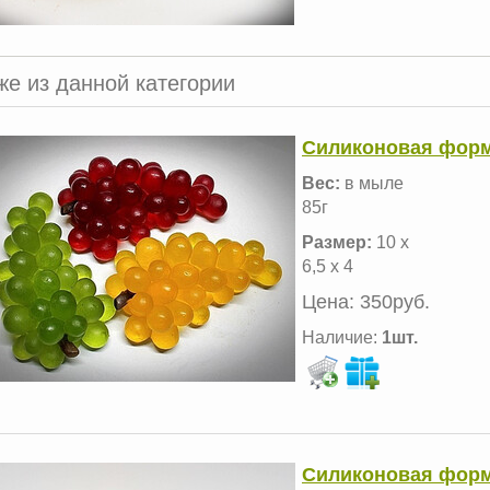
же из данной категории
Силиконовая форм
Вес:
в мыле
85г
Размер:
10 х
6,5 х 4
Цена:
350руб.
Наличие:
1шт.
Силиконовая форм