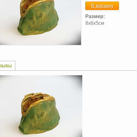
В корзину
Размер:
8х6х5см
зывы