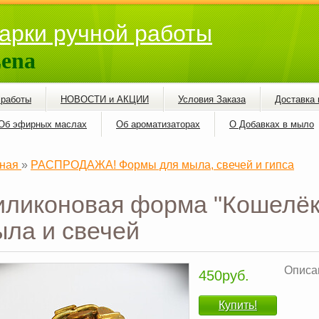
арки ручной работы
ena
 работы
НОВОСТИ и АКЦИИ
Условия Заказа
Доставка 
Об эфирных маслах
Об ароматизаторах
О Добавках в мыло
ная
»
РАСПРОДАЖА! Формы для мыла, свечей и гипса
ликоновая форма "Кошелёк
ла и свечей
Описан
450руб.
Купить!