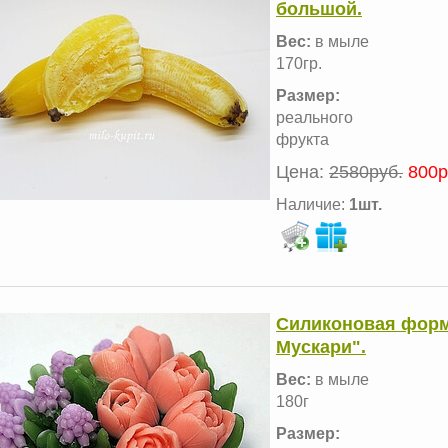
большой.
Вес:
в мыле
170гр.
Размер:
реального
фрукта
Цена:
2580руб.
800р
Наличие:
1шт.
Силиконовая форм
Мускари".
Вес:
в мыле
180г
Размер: