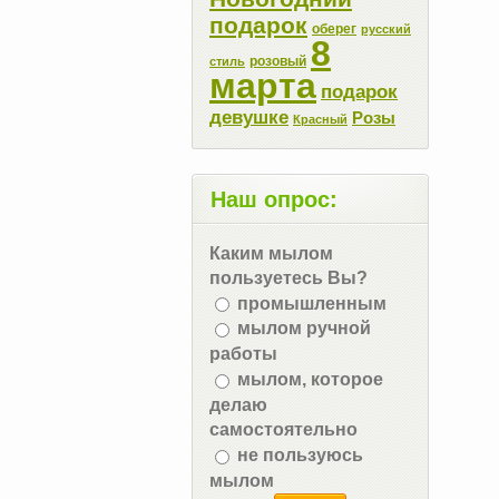
подарок
оберег
русский
8
розовый
стиль
марта
подарок
девушке
Розы
Красный
Наш опрос:
Каким мылом
пользуетесь Вы?
промышленным
мылом ручной
работы
мылом, которое
делаю
самостоятельно
не пользуюсь
мылом