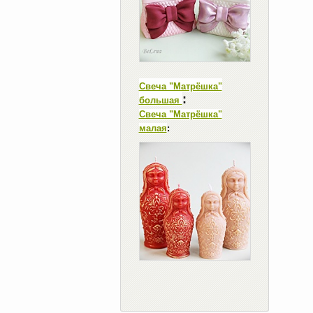
Свеча "Матрёшка"
:
большая
Свеча "Матрёшка"
малая
: