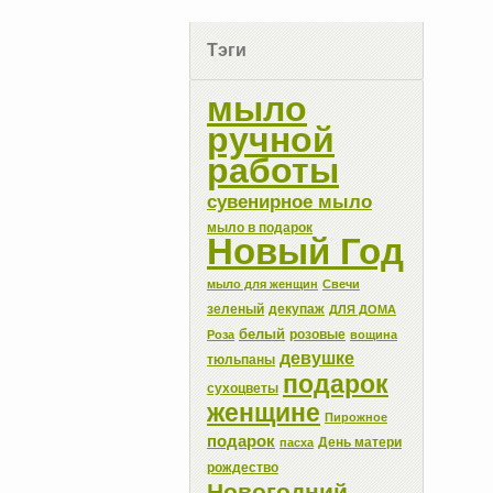
Тэги
мыло
ручной
работы
сувенирное мыло
мыло в подарок
Новый Год
мыло для женщин
Свечи
зеленый
декупаж
ДЛЯ ДОМА
белый
розовые
Роза
вощина
девушке
тюльпаны
подарок
сухоцветы
женщине
Пирожное
подарок
День матери
пасха
рождество
Новогодний