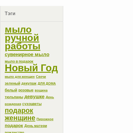
Тэги
мыло
ручной
работы
сувенирное мыло
мыло в подарок
Новый Год
мыло для женщин
Свечи
зеленый
декупаж
ДЛЯ ДОМА
белый
розовые
вощина
девушке
тюльпаны
День
сухоцветы
рождения
подарок
женщине
Пирожное
подарок
День матери
рождество