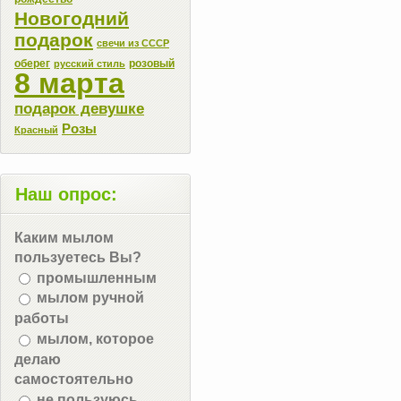
Новогодний
подарок
свечи из СССР
оберег
розовый
русский стиль
8 марта
подарок девушке
Розы
Красный
Наш опрос:
Каким мылом
пользуетесь Вы?
промышленным
мылом ручной
работы
мылом, которое
делаю
самостоятельно
не пользуюсь