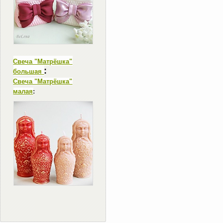
Свеча "Матрёшка"
:
большая
Свеча "Матрёшка"
малая
: