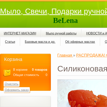
Мыло, Свечи, Подарки ручно
BeLena
ИНТЕРНЕТ-МАГАЗИН
Мыло ручной работы
НОВОСТИ и 
Статьи
Базовые масла и др.
Об эфирных маслах
О
Главная
»
РАСПРОДАЖА! Фо
Корзина
Силиконовая
В корзине
0 товаров
Общая стоимость
0
Очистить
Оформить заказ