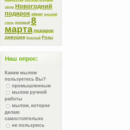
Новогодний
свечи
подарок
оберег
русский
8
розовый
стиль
марта
подарок
девушке
Розы
Красный
Наш опрос:
Каким мылом
пользуетесь Вы?
промышленным
мылом ручной
работы
мылом, которое
делаю
самостоятельно
не пользуюсь