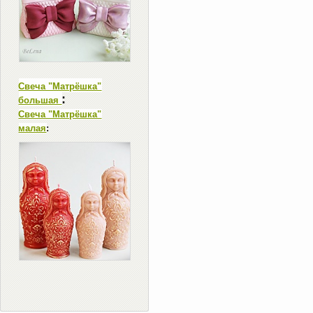
Свеча "Матрёшка"
:
большая
Свеча "Матрёшка"
малая
: