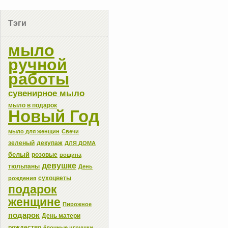
Тэги
мыло
ручной
работы
сувенирное мыло
мыло в подарок
Новый Год
мыло для женщин
Свечи
зеленый
декупаж
ДЛЯ ДОМА
белый
розовые
вощина
девушке
тюльпаны
День
сухоцветы
рождения
подарок
женщине
Пирожное
подарок
День матери
рождество
ёлочные игрушки