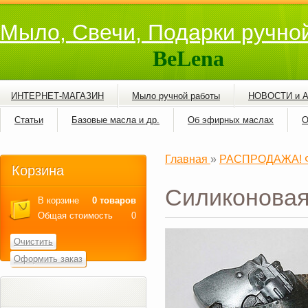
Мыло, Свечи, Подарки ручно
BeLena
ИНТЕРНЕТ-МАГАЗИН
Мыло ручной работы
НОВОСТИ и 
Статьи
Базовые масла и др.
Об эфирных маслах
О
Главная
»
РАСПРОДАЖА! Фо
Корзина
Силиконовая
В корзине
0 товаров
Общая стоимость
0
Очистить
Оформить заказ