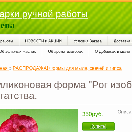
арки ручной работы
ena
 работы
НОВОСТИ и АКЦИИ
Условия Заказа
Доставка 
Об эфирных маслах
Об ароматизаторах
О Добавках в мыло
ная
»
РАСПРОДАЖА! Формы для мыла, свечей и гипса
ликоновая форма "Рог изоб
гатства.
Описан
350руб.
Купить!