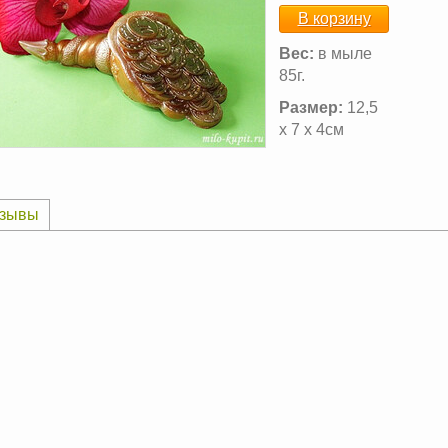
В корзину
Вес:
в мыле
85г.
Размер:
12,5
х 7 х 4см
зывы