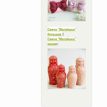
Свеча "Матрёшка"
:
большая
Свеча "Матрёшка"
малая
: