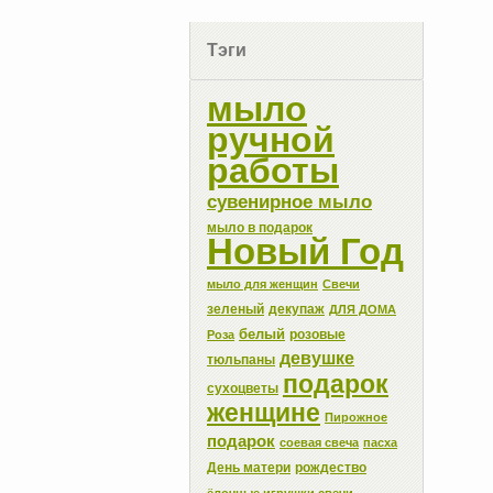
Тэги
мыло
ручной
работы
сувенирное мыло
мыло в подарок
Новый Год
мыло для женщин
Свечи
зеленый
декупаж
ДЛЯ ДОМА
белый
розовые
Роза
девушке
тюльпаны
подарок
сухоцветы
женщине
Пирожное
подарок
соевая свеча
пасха
День матери
рождество
ёлочные игрушки свечи