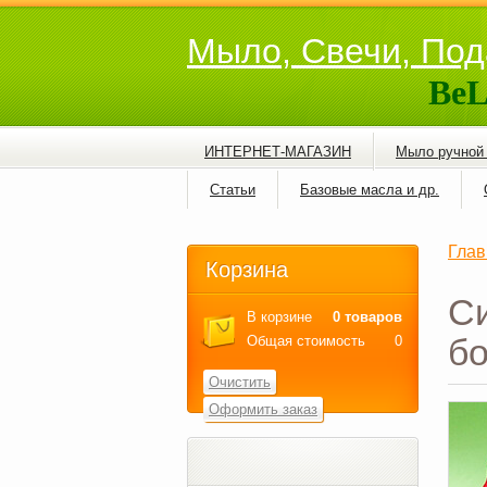
Мыло, Свечи, Под
BeL
ИНТЕРНЕТ-МАГАЗИН
Мыло ручной
Статьи
Базовые масла и др.
Глав
Корзина
Си
В корзине
0 товаров
бо
Общая стоимость
0
Очистить
Оформить заказ