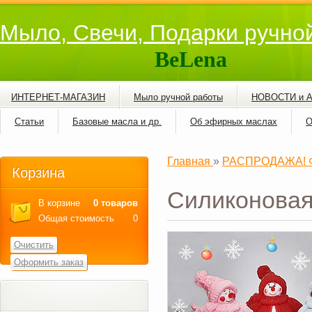
Мыло, Свечи, Подарки ручно
BeLena
ИНТЕРНЕТ-МАГАЗИН
Мыло ручной работы
НОВОСТИ и 
Статьи
Базовые масла и др.
Об эфирных маслах
О
Главная
»
РАСПРОДАЖА! Фо
Корзина
Силиконовая
В корзине
0 товаров
Общая стоимость
0
Очистить
Оформить заказ