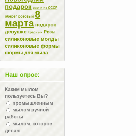
подарок
свечи из СССР
8
оберег
розовый
марта
подарок
девушке
Розы
Красный
силиконовые молды
силиконовые формы
формы для мыла
Наш опрос:
Каким мылом
пользуетесь Вы?
промышленным
мылом ручной
работы
мылом, которое
делаю