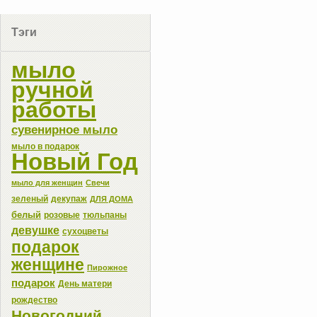
Тэги
мыло
ручной
работы
сувенирное мыло
мыло в подарок
Новый Год
мыло для женщин
Свечи
зеленый
декупаж
ДЛЯ ДОМА
белый
розовые
тюльпаны
девушке
сухоцветы
подарок
женщине
Пирожное
подарок
День матери
рождество
Новогодний