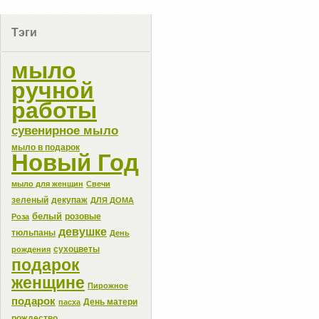
Тэги
мыло
ручной
работы
сувенирное мыло
мыло в подарок
Новый Год
мыло для женщин
Свечи
зеленый
декупаж
ДЛЯ ДОМА
белый
розовые
Роза
девушке
тюльпаны
День
сухоцветы
рождения
подарок
женщине
Пирожное
подарок
День матери
пасха
рождество