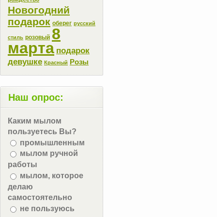
Новогодний
подарок
оберег
русский
8
розовый
стиль
марта
подарок
девушке
Розы
Красный
Наш опрос:
Каким мылом
пользуетесь Вы?
промышленным
мылом ручной
работы
мылом, которое
делаю
самостоятельно
не пользуюсь