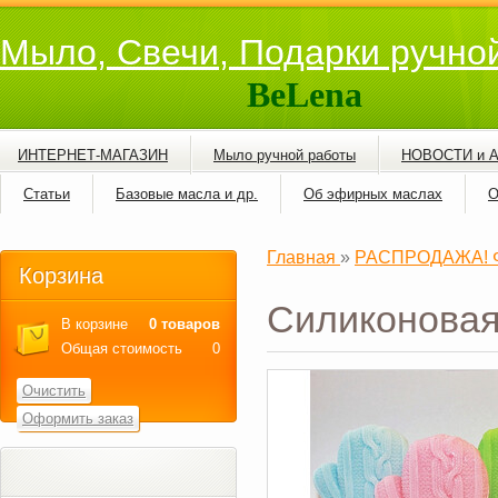
Мыло, Свечи, Подарки ручно
BeLena
ИНТЕРНЕТ-МАГАЗИН
Мыло ручной работы
НОВОСТИ и 
Статьи
Базовые масла и др.
Об эфирных маслах
О
Главная
»
РАСПРОДАЖА! Фо
Корзина
Силиконовая
В корзине
0 товаров
Общая стоимость
0
Очистить
Оформить заказ