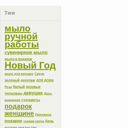
Тэги
мыло
ручной
работы
сувенирное мыло
мыло в подарок
Новый Год
мыло для женщин
Свечи
зеленый
декупаж
ДЛЯ ДОМА
белый
розовые
Роза
девушке
тюльпаны
День
сухоцветы
рождения
подарок
женщине
Пирожное
подарок
День
соевая свеча
матери
рождество