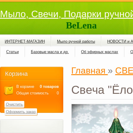
Мыло, Свечи, Подарки ручно
BeLena
ИНТЕРНЕТ-МАГАЗИН
Мыло ручной работы
НОВОСТИ и 
Статьи
Базовые масла и др.
Об эфирных маслах
О
Главная
»
СВ
Корзина
Свеча "Ёло
В корзине
0 товаров
Общая стоимость
0
Очистить
Оформить заказ