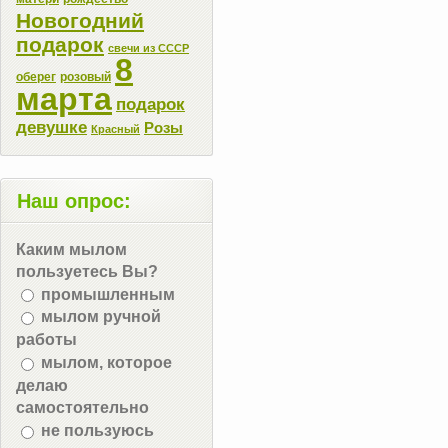
Новогодний
подарок
свечи из СССР
8
оберег
розовый
марта
подарок
девушке
Розы
Красный
Наш опрос:
Каким мылом
пользуетесь Вы?
промышленным
мылом ручной
работы
мылом, которое
делаю
самостоятельно
не пользуюсь