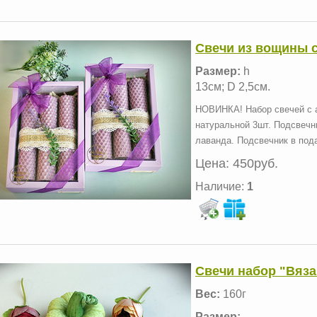
Свечи из вощины с
Размер:
h
13см; D 2,5см.
НОВИНКА! Набор свечей с 
натуральной 3шт. Подсвечн
лаванда. Подсвечник в под
Цена:
450руб.
Наличие:
1
Свечи набор "Вяза
Вес:
160г
Размер: