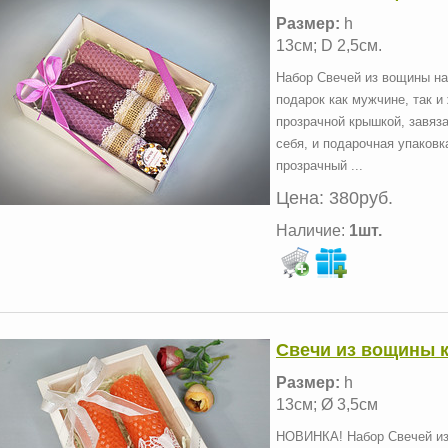
Размер:
h
13см; D 2,5см.
Набор Свечей из вощины на
подарок как мужчине, так и
прозрачной крышкой, завяз
себя, и подарочная упаковк
прозрачный ...
Цена:
380руб.
Наличие:
1шт.
Свечи из вощины к
Размер:
h
13см; Ø 3,5см
НОВИНКА! Набор Свечей из