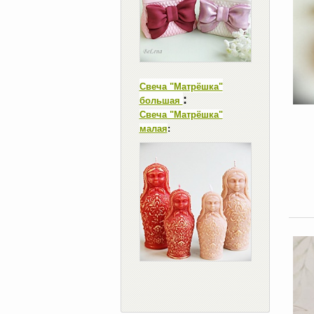
Свеча "Матрёшка"
:
большая
Свеча "Матрёшка"
малая
: