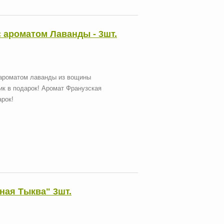
 ароматом Лаванды - 3шт.
ароматом лаванды из вощины
ик в подарок! Аромат Франузская
арок!
ная Тыква" 3шт.