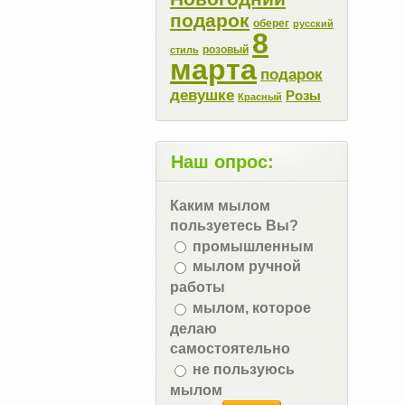
подарок
оберег
русский
8
розовый
стиль
марта
подарок
девушке
Розы
Красный
Наш опрос:
Каким мылом
пользуетесь Вы?
промышленным
мылом ручной
работы
мылом, которое
делаю
самостоятельно
не пользуюсь
мылом