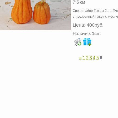
7*5 см
Свечи набор Тыквы 2шт. Пче
в прозрачный пакет с жестк
Цена:
400руб.
Наличие:
1шт.
«
1
2
3
4
5
6