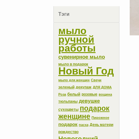
Тэги
мыло
ручной
работы
сувенирное мыло
мыло в подарок
Новый Год
мыло для женщин
Свечи
зеленый
декупаж
ДЛЯ ДОМА
белый
розовые
Роза
вощина
девушке
тюльпаны
подарок
сухоцветы
женщине
Пирожное
подарок
День матери
пасха
рождество
Новогодний