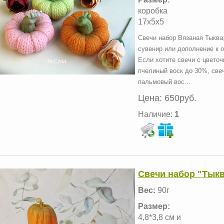
коробка
17х5х5
Свечи набор Вязаная Тыква,
сувенир или дополнение к о
Если хотите свечи с цвето
пчелиный воск до 30%, свеч
пальмовый вос...
Цена:
650руб.
Наличие:
1
Свечи набор "Тыкв
Вес:
90г
Размер:
4,8*3,8 см и