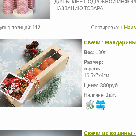
ДЛЯ БОЛЕЕ ПОДРОБНОЙ ИНФОРМ
НАЗВАНИЮ ТОВАРА.
упно позиций
:
112
Сортировка:
↑ Наи
Свечи "Мандарины 
Вес:
130г
Размер:
коробка
16,5х7х4см
Цена:
380руб.
Наличие:
2шт.
Свечи из вощины -