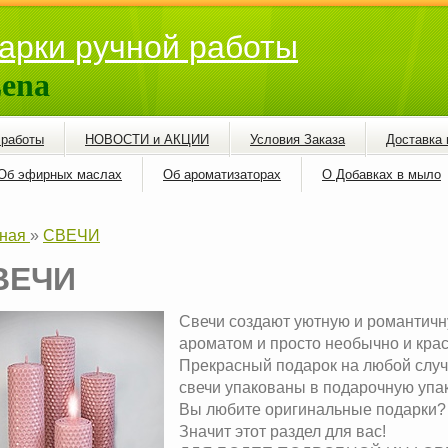
арки ручной работы
ena
 работы
НОВОСТИ и АКЦИИ
Условия Заказа
Доставка 
Об эфирных маслах
Об ароматизаторах
О Добавках в мыло
ная
»
СВЕЧИ
ВЕЧИ
Свечи создают уютную и романтичн
ароматом и просто необычно и крас
Прекрасный подарок на любой случ
свечи упакованы в подарочную упак
Вы любите оригинальные подарки?
Значит этот раздел для вас!