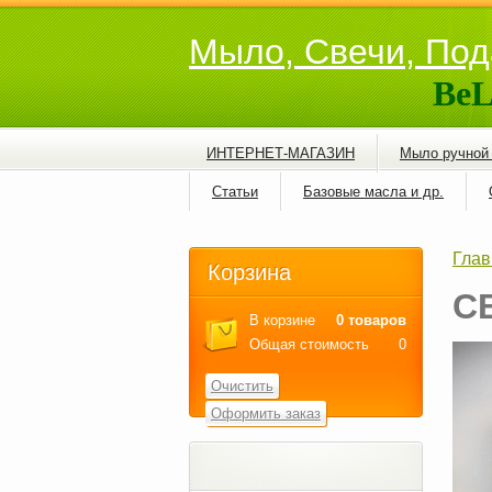
Мыло, Свечи, Под
BeL
ИНТЕРНЕТ-МАГАЗИН
Мыло ручной
Статьи
Базовые масла и др.
Глав
Корзина
С
В корзине
0 товаров
Общая стоимость
0
Очистить
Оформить заказ