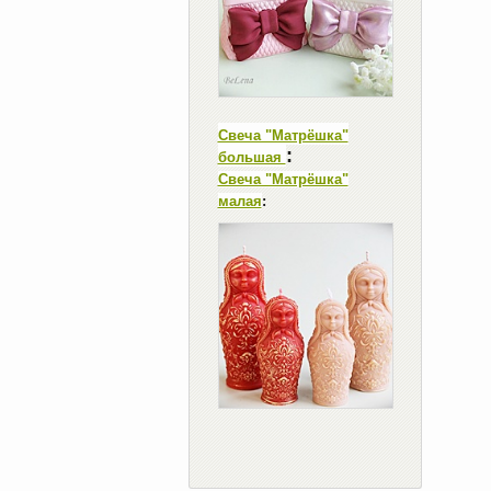
Свеча "Матрёшка"
:
большая
Свеча "Матрёшка"
малая
: