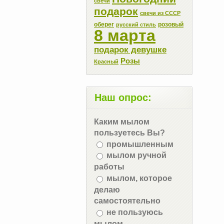
свечи
подарок
свечи из СССР
оберег
розовый
русский стиль
8 марта
подарок девушке
Розы
Красный
Наш опрос:
Каким мылом
пользуетесь Вы?
промышленным
мылом ручной
работы
мылом, которое
делаю
самостоятельно
не пользуюсь
мылом