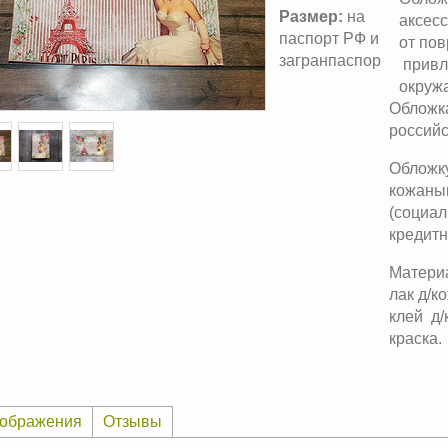
Размер:
на
аксес
паспорт РФ и
от по
загранпаспор
привл
окруж
Обложка
российс
Обложку
кожаным
(социал
кредитну
Матери
лак д/к
клей д/
краска.
ображения
Отзывы