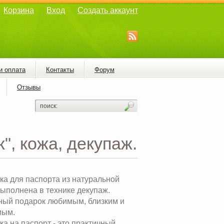
Корзина
Вход
Создать аккаунт
и оплата
Контакты
Форум
Отзывы
", кожа, декупаж.
ка для паспорта из натуральной
выполнена в технике декупаж.
ный подарок любимым, близким и
мым.
а на паспорт - это практичный