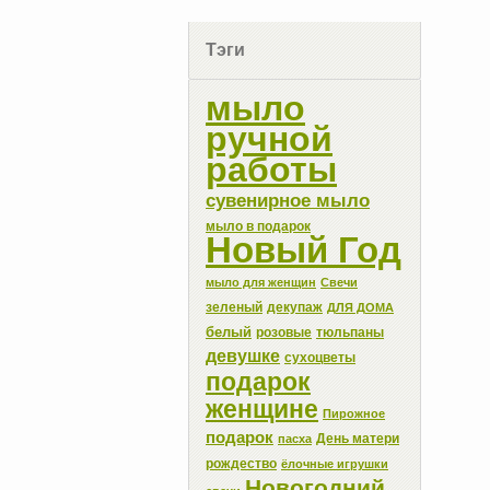
Тэги
мыло
ручной
работы
сувенирное мыло
мыло в подарок
Новый Год
мыло для женщин
Свечи
зеленый
декупаж
ДЛЯ ДОМА
белый
розовые
тюльпаны
девушке
сухоцветы
подарок
женщине
Пирожное
подарок
День матери
пасха
рождество
ёлочные игрушки
Новогодний