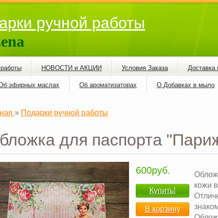
арки ручной работы
ena
 работы
НОВОСТИ и АКЦИИ
Условия Заказа
Доставка 
Об эфирных маслах
Об ароматизаторах
О Добавках в мыло
ная
»
Подарки ручной работы
бложка для паспорта "Париж
600руб.
Облож
кожи 
Купить!
Отлич
знако
В корзину
Обложк