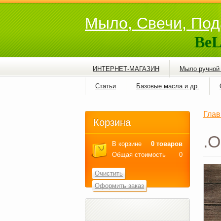
Мыло, Свечи, Под
BeL
ИНТЕРНЕТ-МАГАЗИН
Мыло ручной
Статьи
Базовые масла и др.
Глав
Корзина
.О
В корзине
0 товаров
Общая стоимость
0
Очистить
Оформить заказ