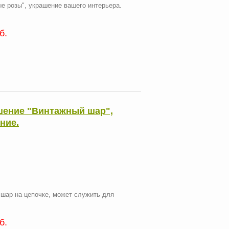
 розы", украшение вашего интерьера.
б.
шение "Винтажный шар",
ние.
 шар на цепочке, может служить для
б.