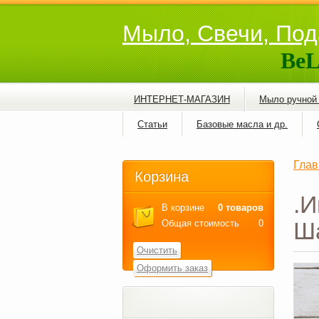
Мыло, Свечи, Под
BeL
ИНТЕРНЕТ-МАГАЗИН
Мыло ручной
Статьи
Базовые масла и др.
Глав
Корзина
.И
В корзине
0 товаров
Ша
Общая стоимость
0
Очистить
Оформить заказ