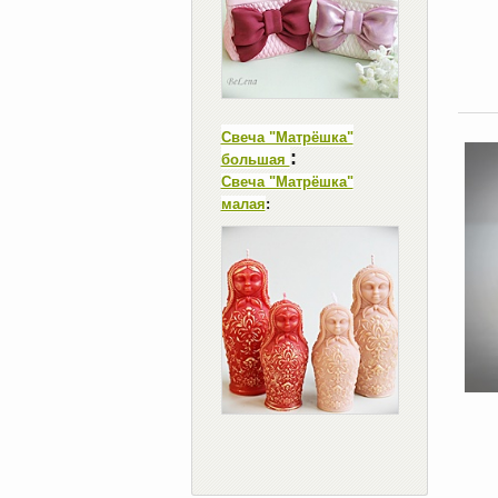
Свеча "Матрёшка"
:
большая
Свеча "Матрёшка"
малая
: