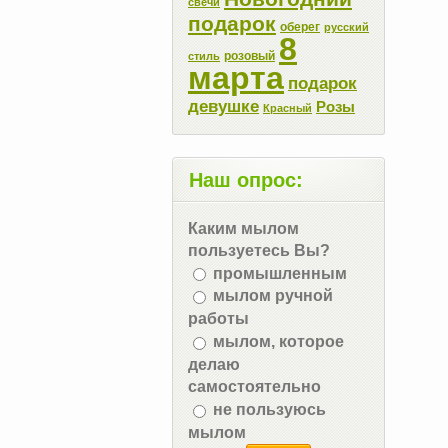
свечи
подарок
оберег
русский
8
розовый
стиль
марта
подарок
девушке
Розы
Красный
Наш опрос:
Каким мылом
пользуетесь Вы?
промышленным
мылом ручной
работы
мылом, которое
делаю
самостоятельно
не пользуюсь
мылом