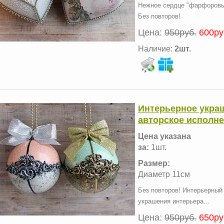
Нежное сердце "фарфоровые
Без повторов!
Цена:
950руб.
600ру
Наличие:
2шт.
Интерьерное укра
авторское исполне
Цена указана
за:
1шт.
Размер:
Диаметр 11см
Без повторов! Интерьерный
украшения интерьера...
Цена:
950руб.
650ру