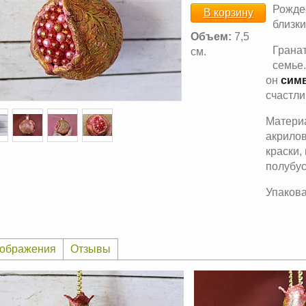
Рожде
В корзину
близки
Объем:
7,5
Гранат
см.
семье.
он
сим
счастл
Материа
акрилов
краски,
полубус
Упакова
ображения
Отзывы