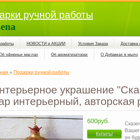
арки ручной работы
ena
 работы
НОВОСТИ и АКЦИИ
Условия Заказа
Доставка 
Об эфирных маслах
Об ароматизаторах
О Добавках в мыло
ная
»
Подарки ручной работы
нтерьерное украшение "Ска
р интерьерный, авторская 
600руб.
Сказо
Вашего
Купить!
он бу