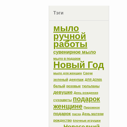
Тэги
мыло
ручной
работы
сувенирное мыло
мыло в подарок
Новый Год
мыло для женщин
Свечи
зеленый
декупаж
ДЛЯ ДОМА
белый
розовые
тюльпаны
девушке
День рождения
подарок
сухоцветы
женщине
Пирожное
подарок
День матери
пасха
рождество
ёлочные игрушки
Новогодний