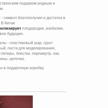
ственским подарком родным и
м.
 - символ благополучия и достатка в
 В Китае
волизирует
плодородие, изобилие,
ивое будущее.
лы - пластиковый шар, грунт
ый, паста для моделирования,
 глитеры, блестки, перламутр, лак,
ины, цепочка.
н в подарочную коробку.