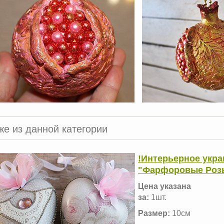
же из данной категории
!Интерьерное укр
"Фарфоровые Розы
Цена указана
за:
1шт.
Размер:
10см