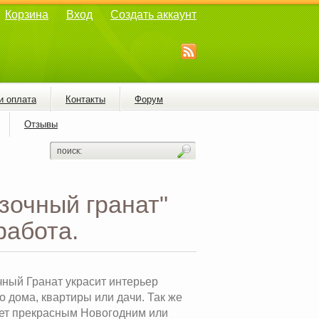
Корзина
Вход
Создать аккаунт
и оплата
Контакты
Форум
Отзывы
зочный гранат"
работа.
чный Гранат украсит интерьер
 дома, квартиры или дачи. Так же
дет прекрасным Новогодним или