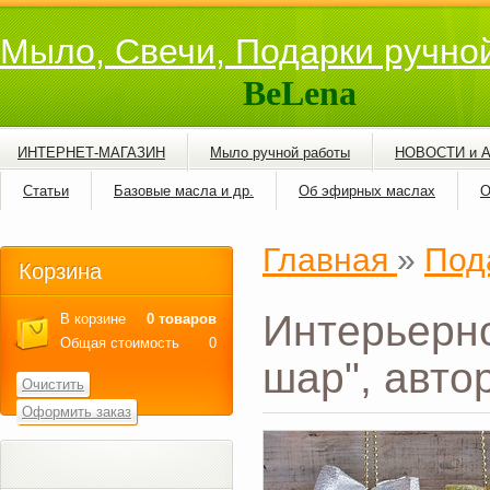
Мыло, Свечи, Подарки ручно
BeLena
ИНТЕРНЕТ-МАГАЗИН
Мыло ручной работы
НОВОСТИ и 
Статьи
Базовые масла и др.
Об эфирных маслах
О
Главная
»
Под
Корзина
Интерьерн
В корзине
0 товаров
Общая стоимость
0
шар", авто
Очистить
Оформить заказ