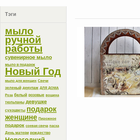
Тэги
мыло
ручной
работы
сувенирное мыло
мыло в подарок
Новый Год
мыло для женщин
Свечи
зеленый
декупаж
ДЛЯ ДОМА
белый
розовые
Роза
вощина
девушке
тюльпаны
подарок
сухоцветы
женщине
Пирожное
подарок
соевая свеча
пасха
День матери
рождество
Новогодний