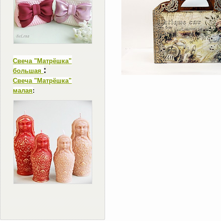
Свеча "Матрёшка"
:
большая
Свеча "Матрёшка"
малая
: