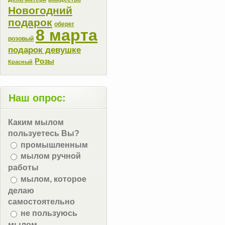
Новогодний
подарок
оберег
8 марта
розовый
подарок девушке
Розы
Красный
Наш опрос:
Каким мылом
пользуетесь Вы?
промышленным
мылом ручной
работы
мылом, которое
делаю
самостоятельно
не пользуюсь
мылом