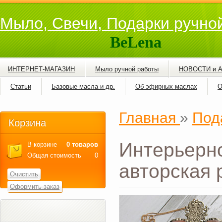
Мыло, Свечи, Подарки ручно
BeLena
ИНТЕРНЕТ-МАГАЗИН
Мыло ручной работы
НОВОСТИ и 
Статьи
Базовые масла и др.
Об эфирных маслах
О
Главная
»
Под
Корзина
Интерьерн
В корзине
0 товаров
Общая стоимость
0
авторская 
Очистить
Оформить заказ