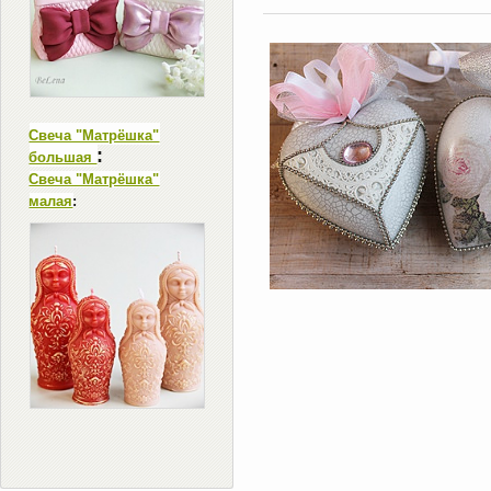
Свеча "Матрёшка"
:
большая
Свеча "Матрёшка"
малая
: