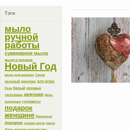
Тэги
мыло
ручной
работы
сувенирное мыло
мыло в подарок
Новый Год
мыло для женщин
Свечи
зеленый
декупаж
ДЛЯ ДОМА
белый
розовые
Роза
девушке
тюльпаны
День
сухоцветы
рождения
подарок
женщине
Пирожное
подарок
соевая свеча
пасха
День матери
рождество