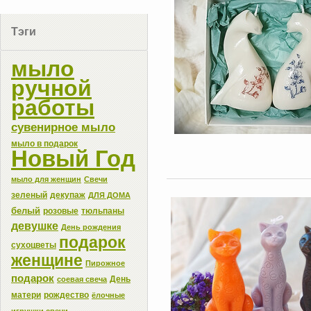
Тэги
мыло
ручной
работы
сувенирное мыло
мыло в подарок
Новый Год
мыло для женщин
Свечи
зеленый
декупаж
ДЛЯ ДОМА
белый
розовые
тюльпаны
девушке
День рождения
подарок
сухоцветы
женщине
Пирожное
подарок
День
соевая свеча
матери
рождество
ёлочные
игрушки свечи