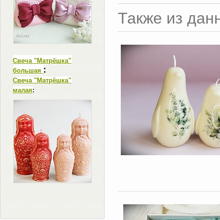
Также из дан
Свеча "Матрёшка"
:
большая
Свеча "Матрёшка"
малая
: