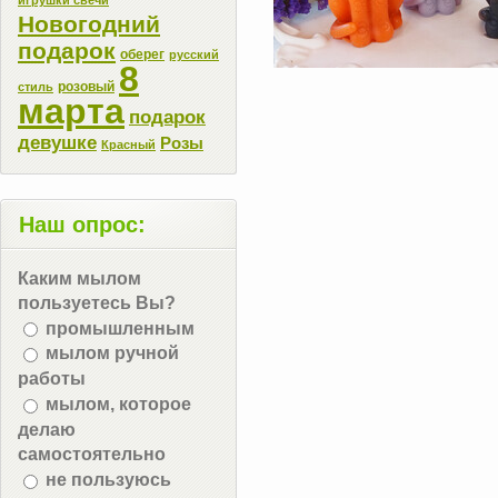
Новогодний
подарок
оберег
русский
8
розовый
стиль
марта
подарок
девушке
Розы
Красный
Наш опрос:
Каким мылом
пользуетесь Вы?
промышленным
мылом ручной
работы
мылом, которое
делаю
самостоятельно
не пользуюсь