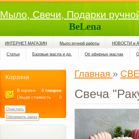
Мыло, Свечи, Подарки ручно
BeLena
ИНТЕРНЕТ-МАГАЗИН
Мыло ручной работы
НОВОСТИ и 
Статьи
Базовые масла и др.
Об эфирных маслах
О
Главная
»
СВ
Корзина
Свеча "Рак
В корзине
0 товаров
Общая стоимость
0
Очистить
Оформить заказ