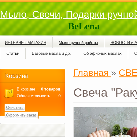
Мыло, Свечи, Подарки ручно
BeLena
ИНТЕРНЕТ-МАГАЗИН
Мыло ручной работы
НОВОСТИ и 
Статьи
Базовые масла и др.
Об эфирных маслах
О
Главная
»
СВ
Корзина
Свеча "Рак
В корзине
0 товаров
Общая стоимость
0
Очистить
Оформить заказ