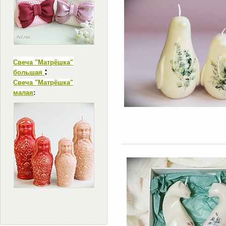
Свеча "Матрёшка"
:
большая
Свеча "Матрёшка"
малая
: