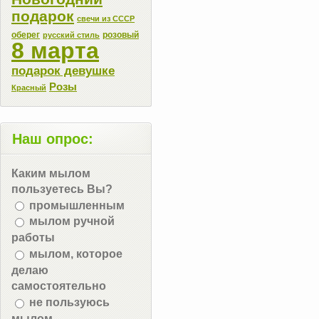
подарок
свечи из СССР
оберег
розовый
русский стиль
8 марта
подарок девушке
Розы
Красный
Наш опрос:
Каким мылом
пользуетесь Вы?
промышленным
мылом ручной
работы
мылом, которое
делаю
самостоятельно
не пользуюсь
мылом