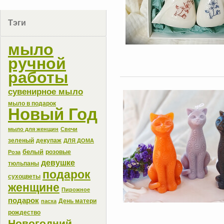
Тэги
мыло
ручной
работы
сувенирное мыло
мыло в подарок
Новый Год
мыло для женщин
Свечи
зеленый
декупаж
ДЛЯ ДОМА
белый
розовые
Роза
девушке
тюльпаны
подарок
сухоцветы
женщине
Пирожное
подарок
День матери
пасха
рождество
Новогодний