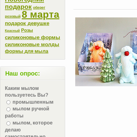
подарок
оберег
8 марта
розовый
подарок девушке
Розы
Красный
силиконовые формы
силиконовые молды
формы для мыла
Наш опрос:
Каким мылом
пользуетесь Вы?
промышленным
мылом ручной
работы
мылом, которое
делаю
самостоятельно