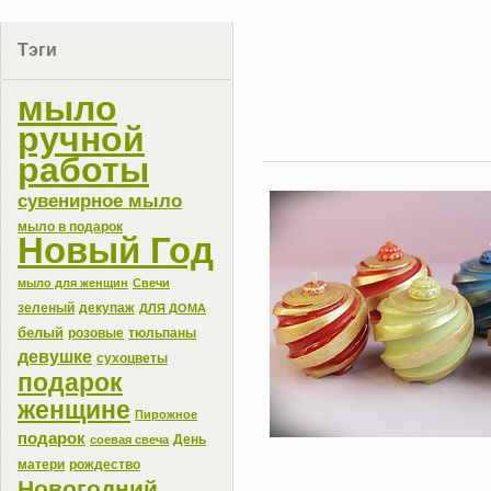
Тэги
мыло
ручной
работы
сувенирное мыло
мыло в подарок
Новый Год
мыло для женщин
Свечи
зеленый
декупаж
ДЛЯ ДОМА
белый
розовые
тюльпаны
девушке
сухоцветы
подарок
женщине
Пирожное
подарок
День
соевая свеча
матери
рождество
Новогодний