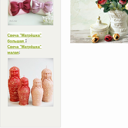
Свеча "Матрёшка"
:
большая
Свеча "Матрёшка"
малая
: