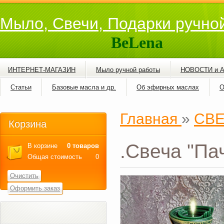
Мыло, Свечи, Подарки ручно
BeLena
ИНТЕРНЕТ-МАГАЗИН
Мыло ручной работы
НОВОСТИ и 
Статьи
Базовые масла и др.
Об эфирных маслах
О
Главная
»
СВ
Корзина
.Свеча "Па
В корзине
0 товаров
Общая стоимость
0
Очистить
Оформить заказ