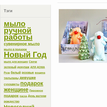
Тэги
мыло
ручной
работы
сувенирное мыло
мыло в подарок
Новый Год
мыло для женщин
Свечи
зеленый
декупаж
ДЛЯ ДОМА
белый
розовые
Роза
вощина
девушке
тюльпаны
подарок
сухоцветы
женщине
Пирожное
подарок
День матери
пасха
рождество
Новогодний