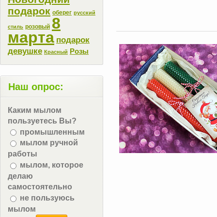
подарок
оберег
русский
8
розовый
стиль
марта
подарок
девушке
Розы
Красный
Наш опрос:
Каким мылом
пользуетесь Вы?
промышленным
мылом ручной
работы
мылом, которое
делаю
самостоятельно
не пользуюсь
мылом