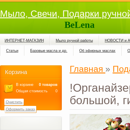
Мыло, Свечи, Подарки ручно
BeLena
ИНТЕРНЕТ-МАГАЗИН
Мыло ручной работы
НОВОСТИ и 
Статьи
Базовые масла и др.
Об эфирных маслах
О
Главная
»
Под
Корзина
!Органайзе
В корзине
0 товаров
Общая стоимость
0
большой, г
Очистить
Оформить заказ