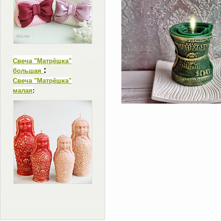
Свеча "Матрёшка"
:
большая
Свеча "Матрёшка"
малая
: