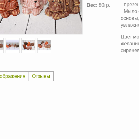
презе
Вес:
80гр.
Мыло 
основы,
увлажн
Цвет мо
желанию
сиренев
ображения
Отзывы