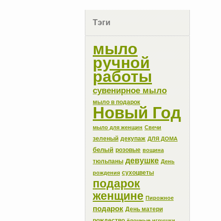
Тэги
мыло
ручной
работы
сувенирное мыло
мыло в подарок
Новый Год
мыло для женщин
Свечи
зеленый
декупаж
ДЛЯ ДОМА
белый
розовые
вощина
девушке
тюльпаны
День
сухоцветы
рождения
подарок
женщине
Пирожное
подарок
День матери
рождество
ёлочные игрушки