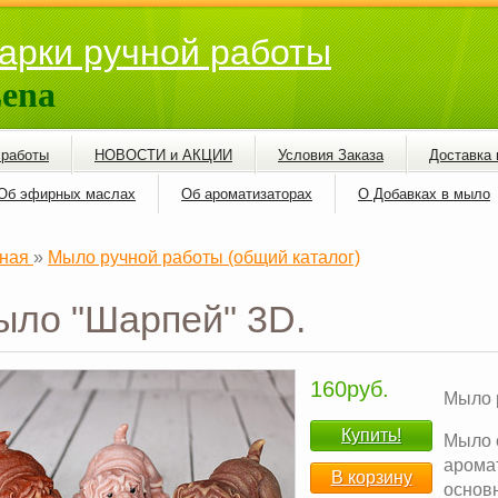
арки ручной работы
ena
 работы
НОВОСТИ и АКЦИИ
Условия Заказа
Доставка 
Об эфирных маслах
Об ароматизаторах
О Добавках в мыло
ная
»
Мыло ручной работы (общий каталог)
ыло "Шарпей" 3D.
160руб.
Мыло 
Купить!
Мыло 
арома
В корзину
основн