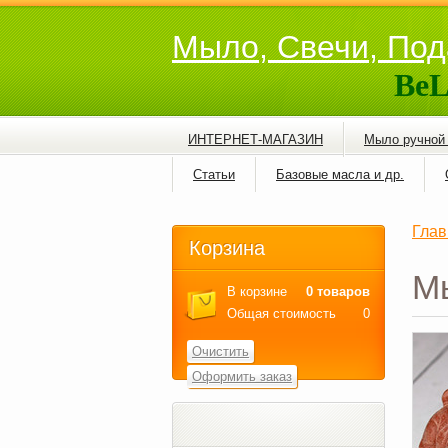
Мыло, Свечи, Под
BeL
ИНТЕРНЕТ-МАГАЗИН
Мыло ручной
Статьи
Базовые масла и др.
Глав
Корзина
М
В корзине
0 товаров
Общая стоимость
0
Очистить
Оформить заказ