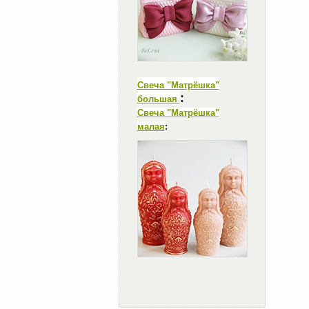
Свеча "Матрёшка"
:
большая
Свеча "Матрёшка"
малая
: