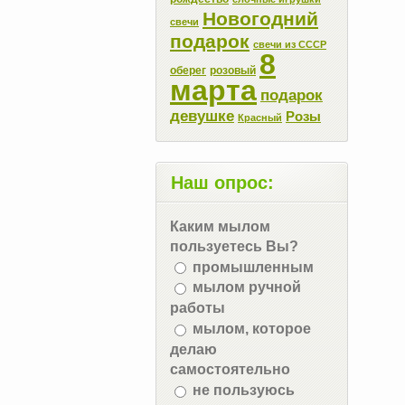
Новогодний
свечи
подарок
свечи из СССР
8
оберег
розовый
марта
подарок
девушке
Розы
Красный
Наш опрос:
Каким мылом
пользуетесь Вы?
промышленным
мылом ручной
работы
мылом, которое
делаю
самостоятельно
не пользуюсь