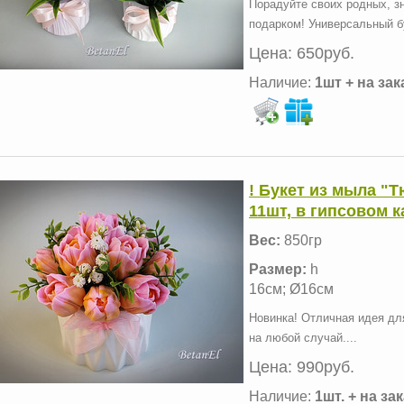
Порадуйте своих родных, з
подарком! Универсальный бу
Цена:
650руб.
Наличие:
1шт + на зак
! Букет из мыла "
11шт, в гипсовом 
Вес:
850гр
Размер:
h
16см; Ø16см
Новинка! Отличная идея дл
на любой случай....
Цена:
990руб.
Наличие:
1шт. + на за