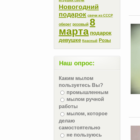
Новогодний
подарок
свечи из СССР
8
оберег
розовый
марта
подарок
девушке
Розы
Красный
Наш опрос:
Каким мылом
пользуетесь Вы?
промышленным
мылом ручной
работы
мылом, которое
делаю
самостоятельно
не пользуюсь