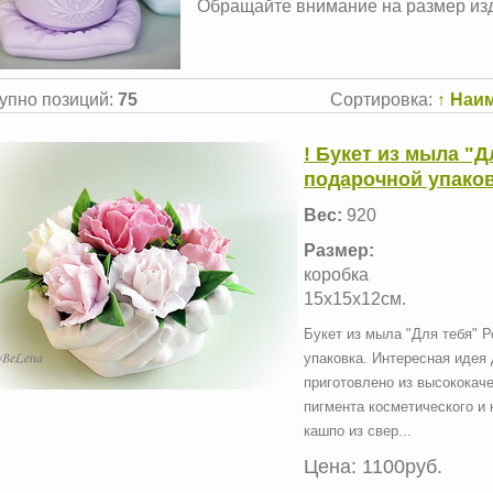
Обращайте внимание на размер из
упно позиций
:
75
Сортировка:
↑ Наи
! Букет из мыла "Д
подарочной упаков
Вес:
920
Размер:
коробка
15х15х12см.
Букет из мыла "Для тебя" Р
упаковка. Интересная идея
приготовлено из высококач
пигмента косметического и 
кашпо из свер...
Цена:
1100руб.