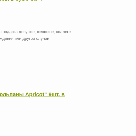
я подарка девушке, женщине, коллеге
ождения или другой случай
юльпаны Aрricot" 9шт. в