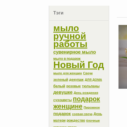
Тэги
мыло
ручной
работы
сувенирное мыло
мыло в подарок
Новый Год
мыло для женщин
Свечи
зеленый
декупаж
ДЛЯ ДОМА
белый
розовые
тюльпаны
девушке
День рождения
подарок
сухоцветы
женщине
Пирожное
подарок
День
соевая свеча
матери
рождество
ёлочные
игрушки свечи