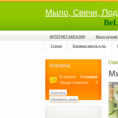
Мыло, Свечи, Под
BeL
ИНТЕРНЕТ-МАГАЗИН
Мыло ручной
Статьи
Базовые масла и др.
Глав
Корзина
М
В корзине
0 товаров
Общая стоимость
0
Очистить
Оформить заказ