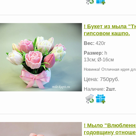
! Букет из мыла "
гипсовом кашпо.
Вес:
420г
Размер:
h
13см; Ø-16см
Новинка! Отличная идея дл
Цена:
750руб.
Наличие:
2шт.
! Мыло "Влюбленн
годовщину отноше