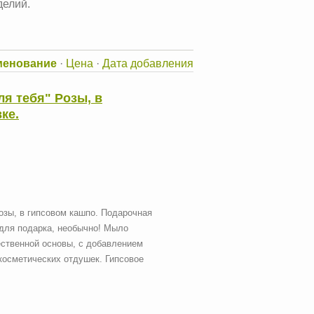
делий.
менование
·
Цена
·
Дата добавления
ля тебя" Розы, в
ке.
озы, в гипсовом кашпо. Подарочная
 для подарка, необычно! Мыло
ественной основы, с добавлением
косметических отдушек. Гипсовое