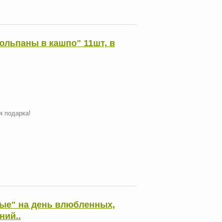
Тюльпаны в кашпо" 11шт, в
я подарка!
ые" на день влюбленных,
ний..