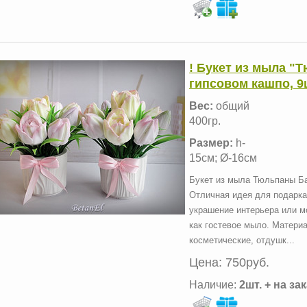
! Букет из мыла "
гипсовом кашпо, 9
Вес:
общий
400гр.
Размер:
h-
15см; Ø-16см
Букет из мыла Тюльпаны Ба
Отличная идея для подарка!
украшение интерьера или м
как гостевое мыло. Матери
косметические, отдушк...
Цена:
750руб.
Наличие:
2шт. + на за