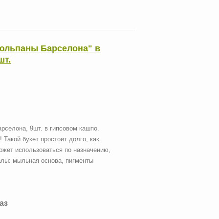
Тюльпаны Барселона" в
шт.
рселона, 9шт. в гипсовом кашпо.
 Такой букет простоит долго, как
ожет использоваться по назначению,
алы: мыльная основа, пигменты
каз