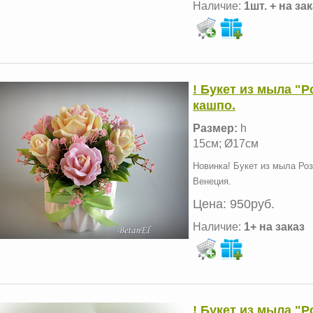
Наличие:
1шт. + на за
! Букет из мыла "
кашпо.
Размер:
h
15см; Ø17см
Новинка! Букет из мыла Ро
Венеция.
Цена:
950руб.
Наличие:
1+ на заказ
! Букет из мыла "Р