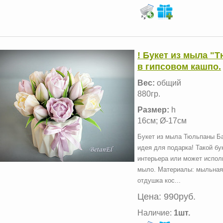
! Букет из мыла "
в гипсовом кашпо.
Вес:
общий
880гр.
Размер:
h
16см; Ø-17см
Букет из мыла Тюльпаны Ба
идея для подарка! Такой бу
интерьера или может исполь
мыло. Материалы: мыльная 
отдушка кос...
Цена:
990руб.
Наличие:
1шт.