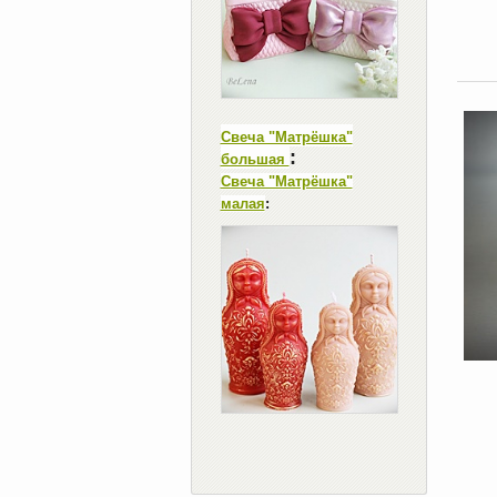
Свеча "Матрёшка"
:
большая
Свеча "Матрёшка"
малая
: