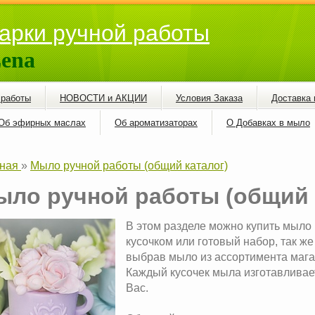
арки ручной работы
ena
 работы
НОВОСТИ и АКЦИИ
Условия Заказа
Доставка 
Об эфирных маслах
Об ароматизаторах
О Добавках в мыло
ная
»
Мыло ручной работы (общий каталог)
ыло ручной работы (общий 
В этом разделе можно купить мыло 
кусочком или готовый набор, так ж
выбрав мыло из ассортимента мага
Каждый кусочек мыла изготавливае
Вас.