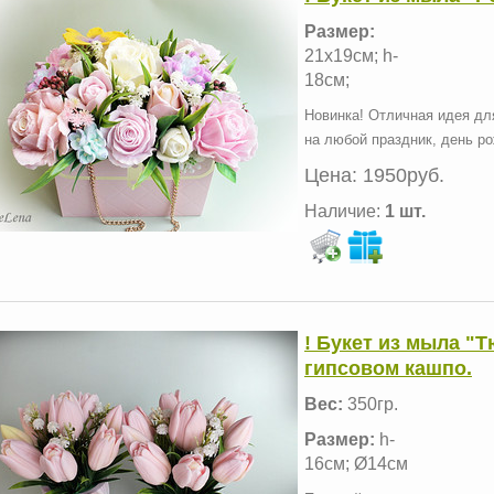
Размер:
21х19см; h-
18см;
Новинка! Отличная идея дл
на любой праздник, день р
Цена:
1950руб.
Наличие:
1 шт.
! Букет из мыла "Т
гипсовом кашпо.
Вес:
350гр.
Размер:
h-
16см; Ø14см