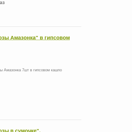
каз
Розы Амазонка" в гипсовом
зы Амазонка 7шт в гипсовом кашпо
озы в сумочке".