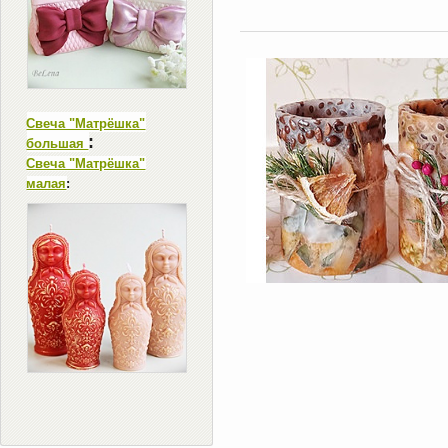
Свеча "Матрёшка"
:
большая
Свеча "Матрёшка"
малая
: