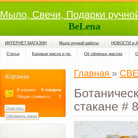
Мыло, Свечи, Подарки ручно
BeLena
ИНТЕРНЕТ-МАГАЗИН
Мыло ручной работы
НОВОСТИ и 
Статьи
Базовые масла и др.
Об эфирных маслах
О
Главная
»
СВ
Корзина
Ботаническ
В корзине
0 товаров
Общая стоимость
0
стакане # 
Очистить
Оформить заказ