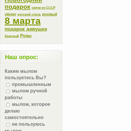
подарок
свечи из СССР
оберег
розовый
русский стиль
8 марта
подарок девушке
Розы
Красный
Наш опрос:
Каким мылом
пользуетесь Вы?
промышленным
мылом ручной
работы
мылом, которое
делаю
самостоятельно
не пользуюсь
мылом