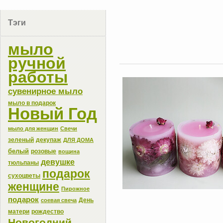
Тэги
мыло
ручной
работы
сувенирное мыло
мыло в подарок
Новый Год
мыло для женщин
Свечи
зеленый
декупаж
ДЛЯ ДОМА
белый
розовые
вощина
девушке
тюльпаны
подарок
сухоцветы
женщине
Пирожное
подарок
День
соевая свеча
матери
рождество
Новогодний