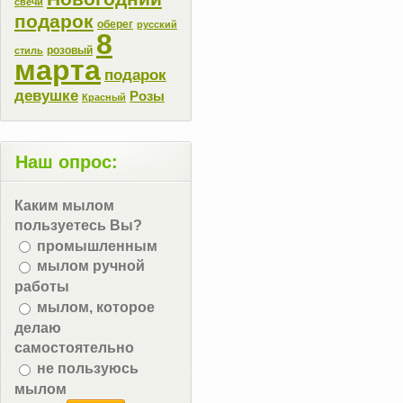
свечи
подарок
оберег
русский
8
розовый
стиль
марта
подарок
девушке
Розы
Красный
Наш опрос:
Каким мылом
пользуетесь Вы?
промышленным
мылом ручной
работы
мылом, которое
делаю
самостоятельно
не пользуюсь
мылом