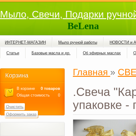
Мыло, Свечи, Подарки ручно
BeLena
ИНТЕРНЕТ-МАГАЗИН
Мыло ручной работы
НОВОСТИ и 
Статьи
Базовые масла и др.
Об эфирных маслах
О
Главная
»
СВ
Корзина
.Свеча "Ка
В корзине
0 товаров
Общая стоимость
0
упаковке -
Очистить
Оформить заказ