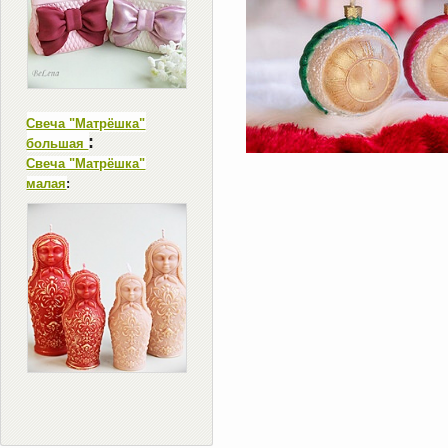
Свеча "Матрёшка"
:
большая
Свеча "Матрёшка"
малая
: