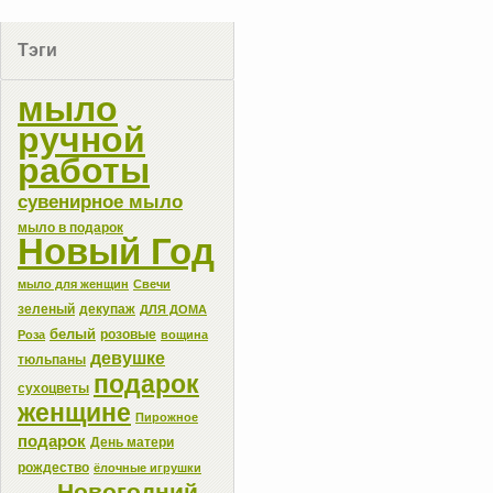
Тэги
мыло
ручной
работы
сувенирное мыло
мыло в подарок
Новый Год
мыло для женщин
Свечи
зеленый
декупаж
ДЛЯ ДОМА
белый
розовые
Роза
вощина
девушке
тюльпаны
подарок
сухоцветы
женщине
Пирожное
подарок
День матери
рождество
ёлочные игрушки
Новогодний