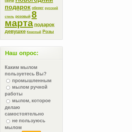
свечи
подарок
оберег
русский
8
розовый
стиль
марта
подарок
девушке
Розы
Красный
Наш опрос:
Каким мылом
пользуетесь Вы?
промышленным
мылом ручной
работы
мылом, которое
делаю
самостоятельно
не пользуюсь
мылом