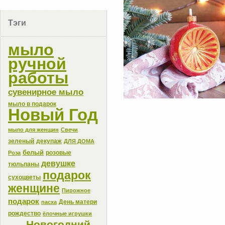
Тэги
мыло
ручной
работы
сувенирное мыло
мыло в подарок
Новый Год
мыло для женщин
Свечи
зеленый
декупаж
ДЛЯ ДОМА
белый
розовые
Роза
девушке
тюльпаны
подарок
сухоцветы
женщине
Пирожное
подарок
День матери
пасха
рождество
ёлочные игрушки
Новогодний