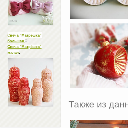
Свеча "Матрёшка"
:
большая
Свеча "Матрёшка"
малая
:
Также из дан