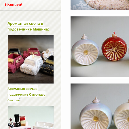
Новинки!
Ароматная свеча в
подсвечнике Машина:
Ароматная свеча в
подсвечнике Сумочка с
:
бантом