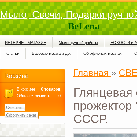
Мыло, Свечи, Подарки ручно
BeLena
ИНТЕРНЕТ-МАГАЗИН
Мыло ручной работы
НОВОСТИ и 
Статьи
Базовые масла и др.
Об эфирных маслах
О
Главная
»
СВ
Корзина
Глянцевая 
В корзине
0 товаров
Общая стоимость
0
прожектор 
Очистить
СССР.
Оформить заказ