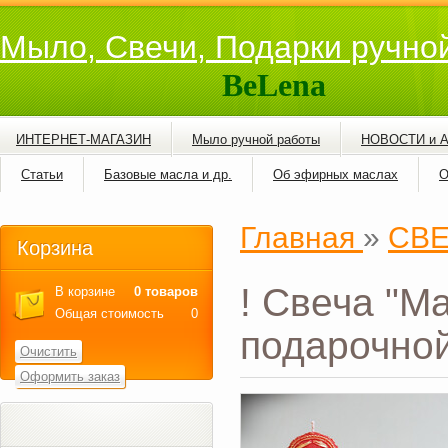
Мыло, Свечи, Подарки ручно
BeLena
ИНТЕРНЕТ-МАГАЗИН
Мыло ручной работы
НОВОСТИ и 
Статьи
Базовые масла и др.
Об эфирных маслах
О
Главная
»
СВ
Корзина
! Свеча "М
В корзине
0 товаров
Общая стоимость
0
подарочной
Очистить
Оформить заказ