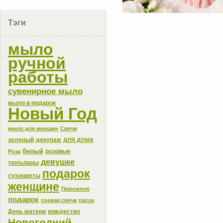
Тэги
мыло
ручной
работы
сувенирное мыло
мыло в подарок
Новый Год
мыло для женщин
Свечи
зеленый
декупаж
ДЛЯ ДОМА
белый
розовые
Роза
девушке
тюльпаны
подарок
сухоцветы
женщине
Пирожное
подарок
соевая свеча
пасха
День матери
рождество
Новогодний