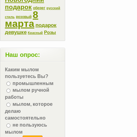
подарок
оберег
русский
8
розовый
стиль
марта
подарок
девушке
Розы
Красный
Наш опрос:
Каким мылом
пользуетесь Вы?
промышленным
мылом ручной
работы
мылом, которое
делаю
самостоятельно
не пользуюсь
мылом