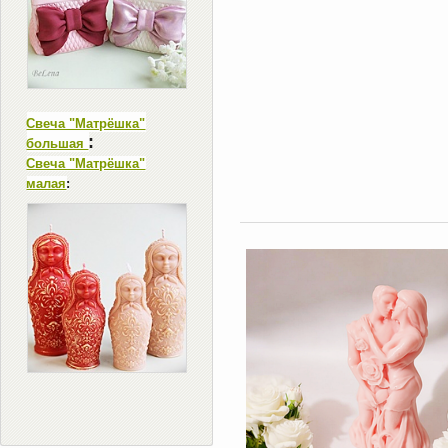
Свеча "Матрёшка"
:
большая
Свеча "Матрёшка"
малая
: