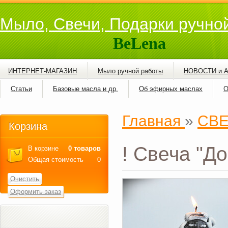
Мыло, Свечи, Подарки ручно
BeLena
ИНТЕРНЕТ-МАГАЗИН
Мыло ручной работы
НОВОСТИ и 
Статьи
Базовые масла и др.
Об эфирных маслах
О
Главная
»
СВ
Корзина
! Свеча "Д
В корзине
0 товаров
Общая стоимость
0
Очистить
Оформить заказ