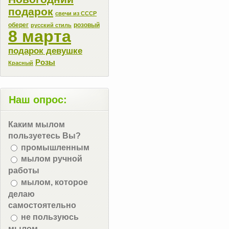
подарок
свечи из СССР
оберег
розовый
русский стиль
8 марта
подарок девушке
Розы
Красный
Наш опрос:
Каким мылом
пользуетесь Вы?
промышленным
мылом ручной
работы
мылом, которое
делаю
самостоятельно
не пользуюсь
мылом