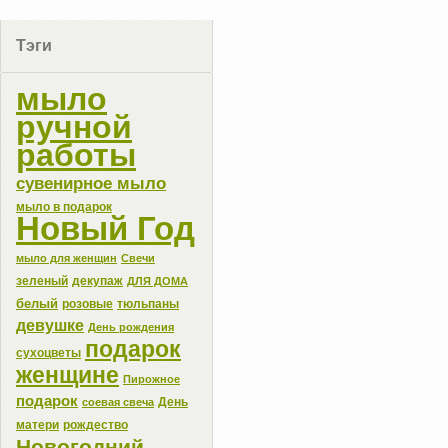
Тэги
мыло
ручной
работы
сувенирное мыло
мыло в подарок
Новый Год
мыло для женщин
Свечи
зеленый
декупаж
ДЛЯ ДОМА
белый
розовые
тюльпаны
девушке
День рождения
подарок
сухоцветы
женщине
Пирожное
подарок
День
соевая свеча
матери
рождество
Новогодний