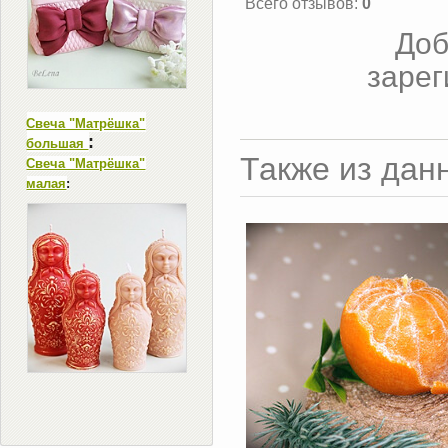
Всего отзывов
:
0
Доб
зарег
Свеча "Матрёшка"
:
большая
Также из дан
Свеча "Матрёшка"
малая
: