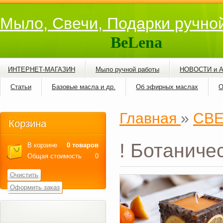
Мыло, Свечи, Подарки ручно
BeLena
ИНТЕРНЕТ-МАГАЗИН
Мыло ручной работы
НОВОСТИ и 
Статьи
Базовые масла и др.
Об эфирных маслах
О
Главная
»
СВ
Корзина
! Ботаниче
В корзине
0 товаров
Общая стоимость
0
Очистить
Оформить заказ