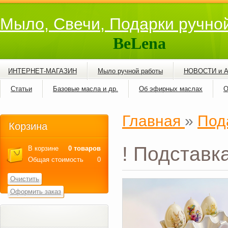
Мыло, Свечи, Подарки ручно
BeLena
ИНТЕРНЕТ-МАГАЗИН
Мыло ручной работы
НОВОСТИ и 
Статьи
Базовые масла и др.
Об эфирных маслах
О
Главная
»
Под
Корзина
! Подставка
В корзине
0 товаров
Общая стоимость
0
Очистить
Оформить заказ