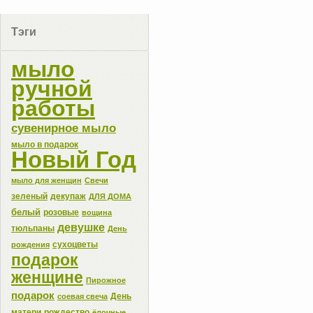
Тэги
мыло
ручной
работы
сувенирное мыло
мыло в подарок
Новый Год
мыло для женщин
Свечи
зеленый
декупаж
ДЛЯ ДОМА
белый
розовые
вощина
девушке
тюльпаны
День
сухоцветы
рождения
подарок
женщине
Пирожное
подарок
День
соевая свеча
матери
рождество
ёлочные