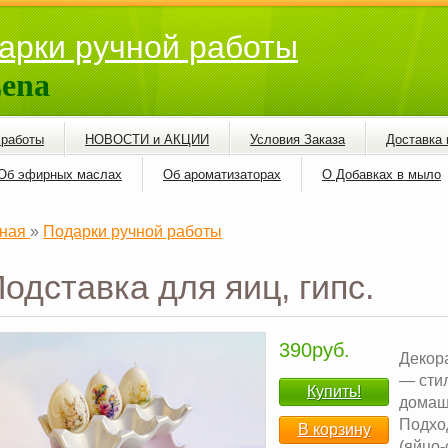
арки ручной работы
ena
 работы
НОВОСТИ и АКЦИИ
Условия Заказа
Доставка 
Об эфирных маслах
Об ароматизаторах
О Добавках в мыло
ная
»
Подарки ручной работы
Подставка для яиц, гипс.
390руб.
Декора
— сти
Купить!
домаш
Подхо
В корзину
(яйцо-