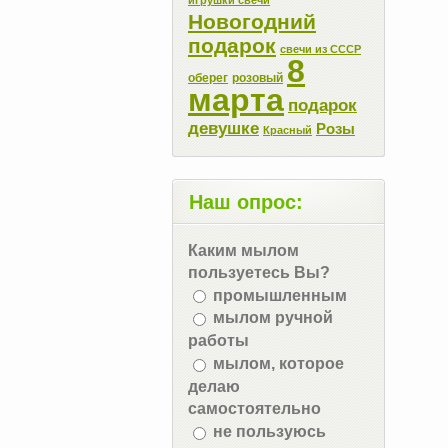
Новогодний
подарок
свечи из СССР
8
оберег
розовый
марта
подарок
девушке
Розы
Красный
Наш опрос:
Каким мылом
пользуетесь Вы?
промышленным
мылом ручной
работы
мылом, которое
делаю
самостоятельно
не пользуюсь