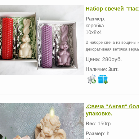
Набор свечей "Па
Размер:
коробка
10х8х4
В наборе свеча из вощины 
декоративная веточка верб
Цена:
280руб.
Наличие:
3шт.
.Свеча "Ангел" бо
упаковке.
Вес:
150гр
Размер:
h