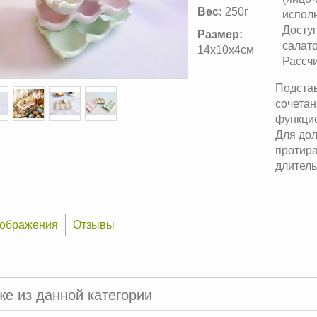
Вес:
250г
испол
Досту
Размер:
салат
14х10х4см
Рассчи
Подстав
сочетан
функци
Для дол
протира
длитель
ображения
Отзывы
же из данной категории