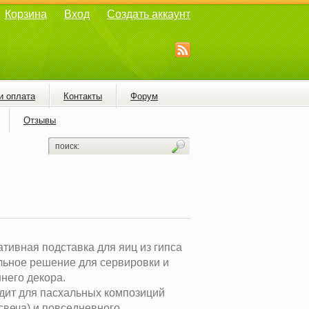
Корзина
Вход
Создать аккаунт
и оплата
Контакты
Форум
Отзывы
тивная подставка для яиц из гипса
льное решение для сервировки и
него декора.
дит для пасхальных композиций
свеча) и повседневного