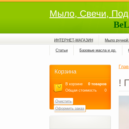
Мыло, Свечи, Под
BeL
ИНТЕРНЕТ-МАГАЗИН
Мыло ручной
Статьи
Базовые масла и др.
Глав
Корзина
! 
В корзине
0 товаров
Общая стоимость
0
Очистить
Оформить заказ