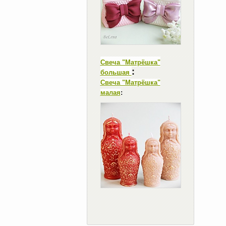
Свеча "Матрёшка"
:
большая
Свеча "Матрёшка"
малая
: