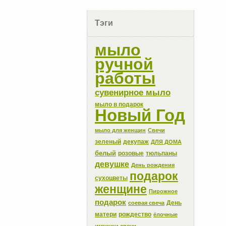
Тэги
мыло
ручной
работы
сувенирное мыло
мыло в подарок
Новый Год
мыло для женщин
Свечи
зеленый
декупаж
ДЛЯ ДОМА
белый
розовые
тюльпаны
девушке
День рождения
подарок
сухоцветы
женщине
Пирожное
подарок
День
соевая свеча
матери
рождество
ёлочные
игрушки свечи