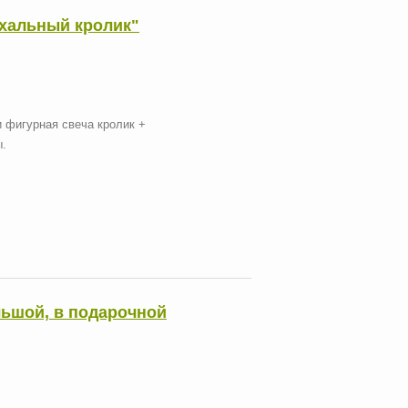
схальный кролик"
и фигурная свеча кролик +
ы.
льшой, в подарочной