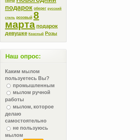
свечи
подарок
оберег
русский
8
розовый
стиль
марта
подарок
девушке
Розы
Красный
Наш опрос:
Каким мылом
пользуетесь Вы?
промышленным
мылом ручной
работы
мылом, которое
делаю
самостоятельно
не пользуюсь
мылом