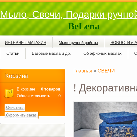
Мыло, Свечи, Подарки ручно
BeLena
ИНТЕРНЕТ-МАГАЗИН
Мыло ручной работы
НОВОСТИ и 
Статьи
Базовые масла и др.
Об эфирных маслах
О
Главная
»
СВЕЧИ
Корзина
! Декоративн
В корзине
0 товаров
Общая стоимость
0
Очистить
Оформить заказ