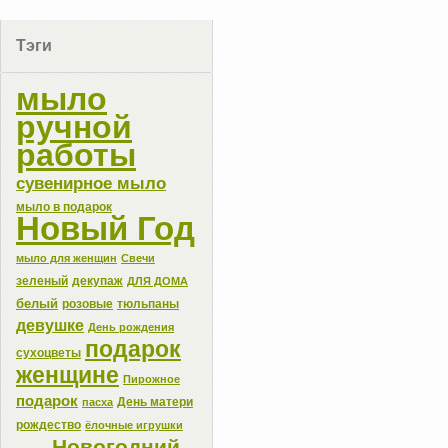
Тэги
мыло
ручной
работы
сувенирное мыло
мыло в подарок
Новый Год
мыло для женщин
Свечи
зеленый
декупаж
ДЛЯ ДОМА
белый
розовые
тюльпаны
девушке
День рождения
подарок
сухоцветы
женщине
Пирожное
подарок
День матери
пасха
рождество
ёлочные игрушки
Новогодний