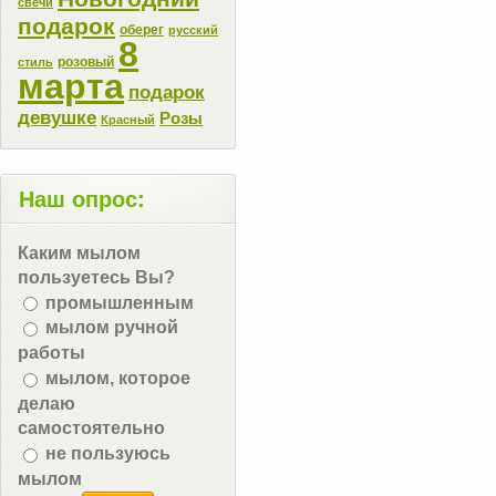
свечи
подарок
оберег
русский
8
розовый
стиль
марта
подарок
девушке
Розы
Красный
Наш опрос:
Каким мылом
пользуетесь Вы?
промышленным
мылом ручной
работы
мылом, которое
делаю
самостоятельно
не пользуюсь
мылом