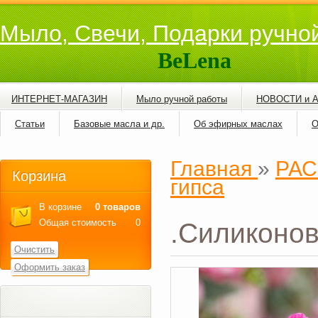
Мыло, Свечи, Подарки ручно
BeLena
ИНТЕРНЕТ-МАГАЗИН
Мыло ручной работы
НОВОСТИ и 
Статьи
Базовые масла и др.
Об эфирных маслах
О
Главная
»
РАС
Корзина
гипса
В корзине
0 товаров
Общая стоимость
0
.Силиконо
Очистить
Оформить заказ