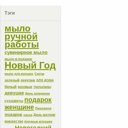
Тэги
мыло
ручной
работы
сувенирное мыло
мыло в подарок
Новый Год
мыло для женщин
Свечи
зеленый
декупаж
ДЛЯ ДОМА
белый
розовые
тюльпаны
девушке
День рождения
подарок
сухоцветы
женщине
Пирожное
подарок
День матери
пасха
рождество
ёлочные игрушки
Новогодний