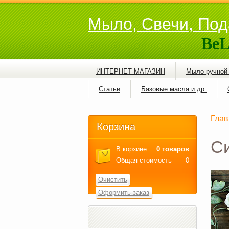
Мыло, Свечи, Под
BeL
ИНТЕРНЕТ-МАГАЗИН
Мыло ручной
Статьи
Базовые масла и др.
Глав
Корзина
Си
В корзине
0 товаров
Общая стоимость
0
Очистить
Оформить заказ