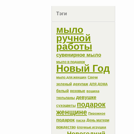
Тэги
мыло
ручной
работы
сувенирное мыло
мыло в подарок
Новый Год
мыло для женщин
Свечи
зеленый
декупаж
ДЛЯ ДОМА
белый
розовые
вощина
девушке
тюльпаны
подарок
сухоцветы
женщине
Пирожное
подарок
День матери
пасха
рождество
ёлочные игрушки
Новогодний