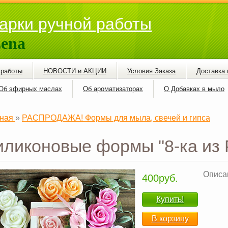
арки ручной работы
ena
 работы
НОВОСТИ и АКЦИИ
Условия Заказа
Доставка 
Об эфирных маслах
Об ароматизаторах
О Добавках в мыло
ная
»
РАСПРОДАЖА! Формы для мыла, свечей и гипса
ликоновые формы "8-ка из 
Описан
400руб.
Купить!
В корзину