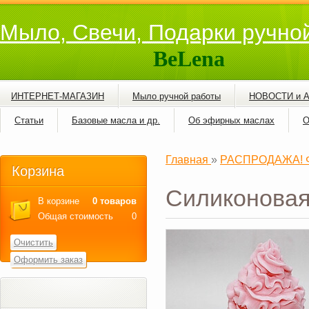
Мыло, Свечи, Подарки ручно
BeLena
ИНТЕРНЕТ-МАГАЗИН
Мыло ручной работы
НОВОСТИ и 
Статьи
Базовые масла и др.
Об эфирных маслах
О
Главная
»
РАСПРОДАЖА! Фо
Корзина
Силиконовая
В корзине
0 товаров
Общая стоимость
0
Очистить
Оформить заказ