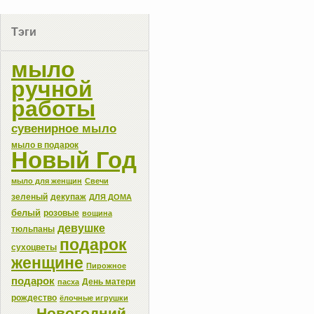
Тэги
мыло
ручной
работы
сувенирное мыло
мыло в подарок
Новый Год
мыло для женщин
Свечи
зеленый
декупаж
ДЛЯ ДОМА
белый
розовые
вощина
девушке
тюльпаны
подарок
сухоцветы
женщине
Пирожное
подарок
День матери
пасха
рождество
ёлочные игрушки
Новогодний