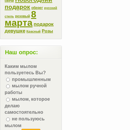
свечи
подарок
оберег
русский
8
розовый
стиль
марта
подарок
девушке
Розы
Красный
Наш опрос:
Каким мылом
пользуетесь Вы?
промышленным
мылом ручной
работы
мылом, которое
делаю
самостоятельно
не пользуюсь
мылом