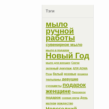
Тэги
мыло
ручной
работы
сувенирное мыло
мыло в подарок
Новый Год
мыло для женщин
Свечи
зеленый
декупаж
ДЛЯ ДОМА
белый
розовые
Роза
вощина
девушке
тюльпаны
подарок
сухоцветы
женщине
Пирожное
подарок
День
соевая свеча
матери
рождество
Новогодний