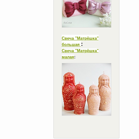
Свеча "Матрёшка"
:
большая
Свеча "Матрёшка"
малая
: