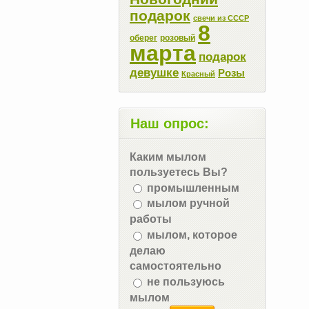
подарок
свечи из СССР
8
оберег
розовый
марта
подарок
девушке
Розы
Красный
Наш опрос:
Каким мылом
пользуетесь Вы?
промышленным
мылом ручной
работы
мылом, которое
делаю
самостоятельно
не пользуюсь
мылом