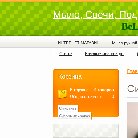
Мыло, Свечи, Под
BeL
ИНТЕРНЕТ-МАГАЗИН
Мыло ручной
Статьи
Базовые масла и др.
Глав
Корзина
С
В корзине
0 товаров
Общая стоимость
0
Очистить
Оформить заказ