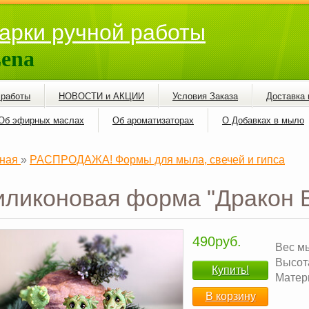
арки ручной работы
ena
 работы
НОВОСТИ и АКЦИИ
Условия Заказа
Доставка 
Об эфирных маслах
Об ароматизаторах
О Добавках в мыло
ная
»
РАСПРОДАЖА! Формы для мыла, свечей и гипса
иликоновая форма "Дракон 
490руб.
Вес м
Высота
Купить!
Матери
В корзину