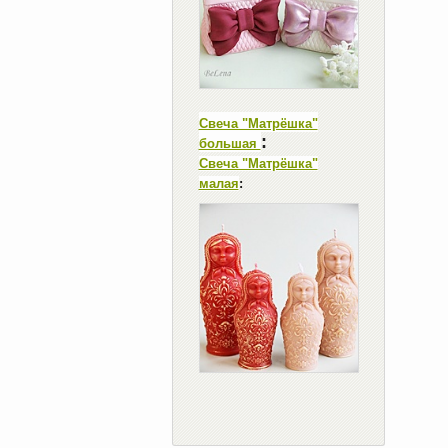
Свеча "Матрёшка"
:
большая
Свеча "Матрёшка"
малая
: