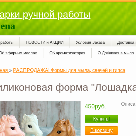
арки ручной работы
ena
 работы
НОВОСТИ и АКЦИИ
Условия Заказа
Доставка 
Об эфирных маслах
Об ароматизаторах
О Добавках в мыло
ная
»
РАСПРОДАЖА! Формы для мыла, свечей и гипса
иликоновая форма "Лошадка
Описан
450руб.
Купить!
В корзину