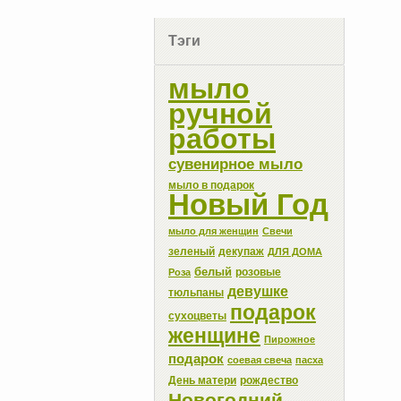
Тэги
мыло
ручной
работы
сувенирное мыло
мыло в подарок
Новый Год
мыло для женщин
Свечи
зеленый
декупаж
ДЛЯ ДОМА
белый
розовые
Роза
девушке
тюльпаны
подарок
сухоцветы
женщине
Пирожное
подарок
соевая свеча
пасха
День матери
рождество
Новогодний