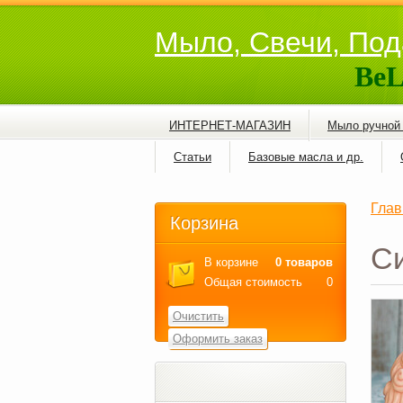
Мыло, Свечи, Под
BeL
ИНТЕРНЕТ-МАГАЗИН
Мыло ручной
Статьи
Базовые масла и др.
Глав
Корзина
С
В корзине
0 товаров
Общая стоимость
0
Очистить
Оформить заказ