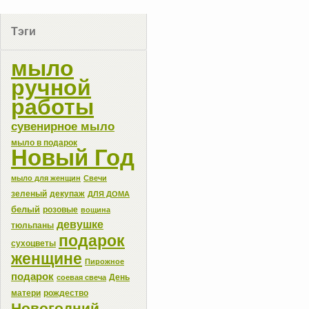
Тэги
мыло
ручной
работы
сувенирное мыло
мыло в подарок
Новый Год
мыло для женщин
Свечи
зеленый
декупаж
ДЛЯ ДОМА
белый
розовые
вощина
девушке
тюльпаны
подарок
сухоцветы
женщине
Пирожное
подарок
День
соевая свеча
матери
рождество
Новогодний