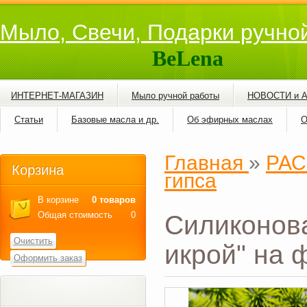
Мыло, Свечи, Подарки ручно
BeLena
ИНТЕРНЕТ-МАГАЗИН
Мыло ручной работы
НОВОСТИ и 
Статьи
Базовые масла и др.
Об эфирных маслах
О
Главная
»
РАС
Корзина
гипса
В корзине
0 товаров
Общая стоимость
0
Силиконова
Очистить
икрой" на 
Оформить заказ