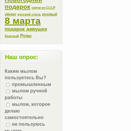
подарок
свечи из СССР
оберег
розовый
русский стиль
8 марта
подарок девушке
Розы
Красный
Наш опрос:
Каким мылом
пользуетесь Вы?
промышленным
мылом ручной
работы
мылом, которое
делаю
самостоятельно
не пользуюсь
мылом