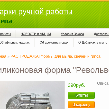
арки ручной работы
ena
 работы
НОВОСТИ и АКЦИИ
Условия Заказа
Доставка 
Об эфирных маслах
Об ароматизаторах
О Добавках в мыло
ная
»
РАСПРОДАЖА! Формы для мыла, свечей и гипса
ликоновая форма "Револьв
Описан
390руб.
Купить!
В корзину