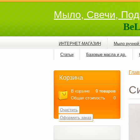
Мыло, Свечи, Под
BeL
ИНТЕРНЕТ-МАГАЗИН
Мыло ручной
Статьи
Базовые масла и др.
Глав
Корзина
Си
В корзине
0 товаров
Общая стоимость
0
Очистить
Оформить заказ