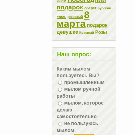
свечи
подарок
оберег
русский
8
розовый
стиль
марта
подарок
девушке
Розы
Красный
Наш опрос:
Каким мылом
пользуетесь Вы?
промышленным
мылом ручной
работы
мылом, которое
делаю
самостоятельно
не пользуюсь
мылом