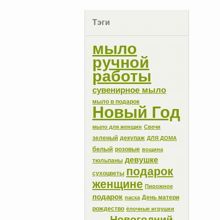
Тэги
мыло
ручной
работы
сувенирное мыло
мыло в подарок
Новый Год
мыло для женщин
Свечи
зеленый
декупаж
ДЛЯ ДОМА
белый
розовые
вощина
девушке
тюльпаны
подарок
сухоцветы
женщине
Пирожное
подарок
День матери
пасха
рождество
ёлочные игрушки
Новогодний