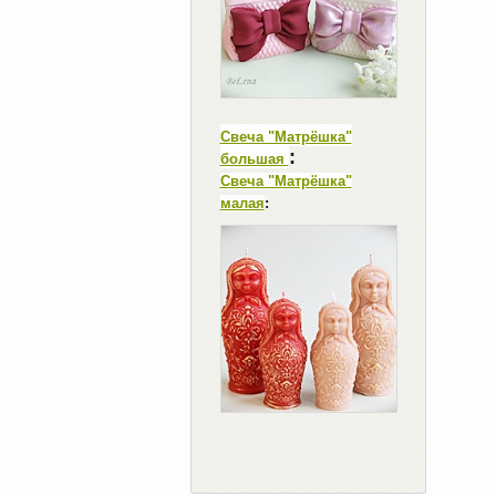
Свеча "Матрёшка"
:
большая
Свеча "Матрёшка"
малая
: