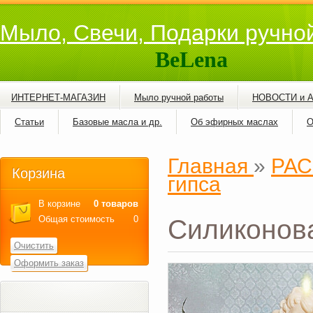
Мыло, Свечи, Подарки ручно
BeLena
ИНТЕРНЕТ-МАГАЗИН
Мыло ручной работы
НОВОСТИ и 
Статьи
Базовые масла и др.
Об эфирных маслах
О
Главная
»
РАС
Корзина
гипса
В корзине
0 товаров
Общая стоимость
0
Силиконова
Очистить
Оформить заказ