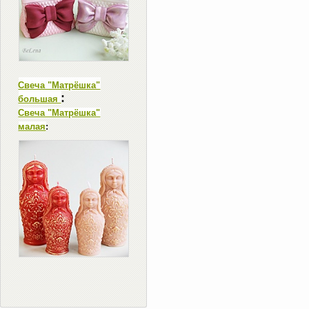
Свеча "Матрёшка"
:
большая
Свеча "Матрёшка"
малая
: