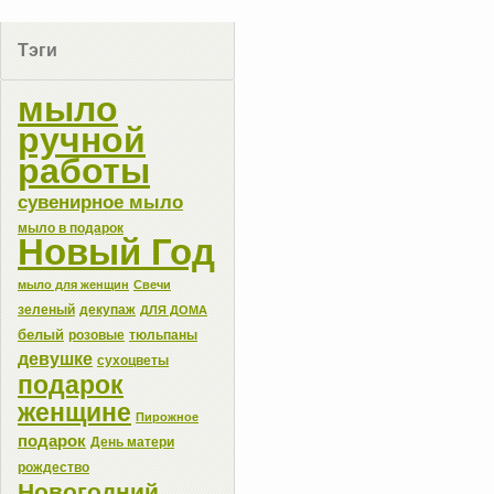
Тэги
мыло
ручной
работы
сувенирное мыло
мыло в подарок
Новый Год
мыло для женщин
Свечи
зеленый
декупаж
ДЛЯ ДОМА
белый
розовые
тюльпаны
девушке
сухоцветы
подарок
женщине
Пирожное
подарок
День матери
рождество
Новогодний