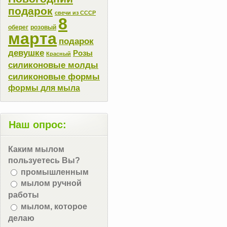
подарок
свечи из СССР
8
оберег
розовый
марта
подарок
девушке
Розы
Красный
силиконовые молды
силиконовые формы
формы для мыла
Наш опрос:
Каким мылом
пользуетесь Вы?
промышленным
мылом ручной
работы
мылом, которое
делаю