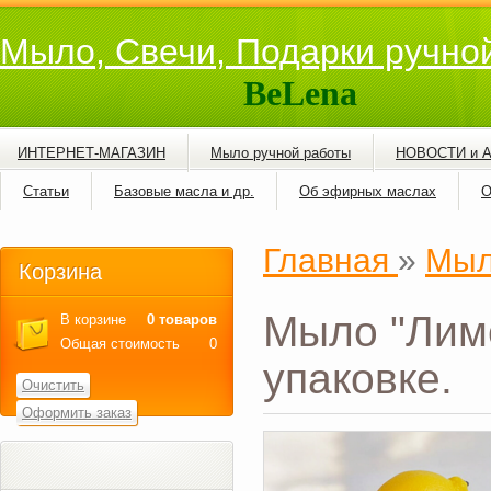
Мыло, Свечи, Подарки ручно
BeLena
ИНТЕРНЕТ-МАГАЗИН
Мыло ручной работы
НОВОСТИ и 
Статьи
Базовые масла и др.
Об эфирных маслах
О
Главная
»
Мыл
Корзина
Мыло "Лимо
В корзине
0 товаров
Общая стоимость
0
упаковке.
Очистить
Оформить заказ