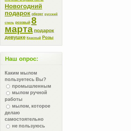
Новогодний
подарок
оберег
русский
8
розовый
стиль
марта
подарок
девушке
Розы
Красный
Наш опрос:
Каким мылом
пользуетесь Вы?
промышленным
мылом ручной
работы
мылом, которое
делаю
самостоятельно
не пользуюсь