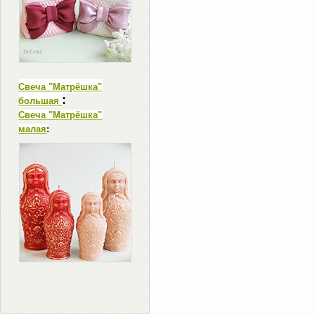
Свеча "Матрёшка"
:
большая
Свеча "Матрёшка"
малая
: