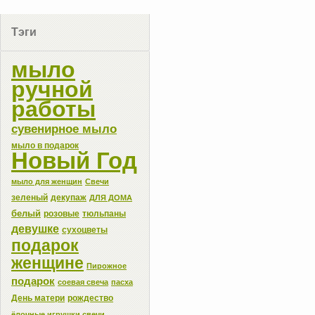
Тэги
мыло
ручной
работы
сувенирное мыло
мыло в подарок
Новый Год
мыло для женщин
Свечи
зеленый
декупаж
ДЛЯ ДОМА
белый
розовые
тюльпаны
девушке
сухоцветы
подарок
женщине
Пирожное
подарок
соевая свеча
пасха
День матери
рождество
ёлочные игрушки свечи