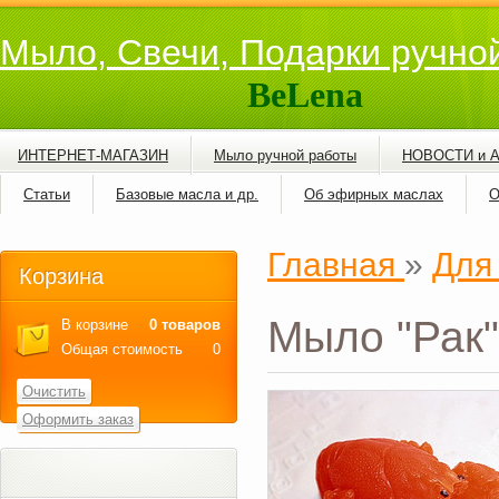
Мыло, Свечи, Подарки ручно
BeLena
ИНТЕРНЕТ-МАГАЗИН
Мыло ручной работы
НОВОСТИ и 
Статьи
Базовые масла и др.
Об эфирных маслах
О
Главная
»
Для
Корзина
Мыло "Рак"
В корзине
0 товаров
Общая стоимость
0
Очистить
Оформить заказ