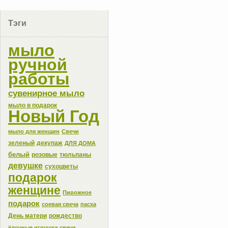
Тэги
мыло
ручной
работы
сувенирное мыло
мыло в подарок
Новый Год
мыло для женщин
Свечи
зеленый
декупаж
ДЛЯ ДОМА
белый
розовые
тюльпаны
девушке
сухоцветы
подарок
женщине
Пирожное
подарок
соевая свеча
пасха
День матери
рождество
ёлочные игрушки свечи