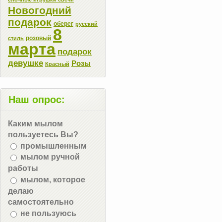
Новогодний
подарок
оберег
русский
8
розовый
стиль
марта
подарок
девушке
Розы
Красный
Наш опрос:
Каким мылом
пользуетесь Вы?
промышленным
мылом ручной
работы
мылом, которое
делаю
самостоятельно
не пользуюсь