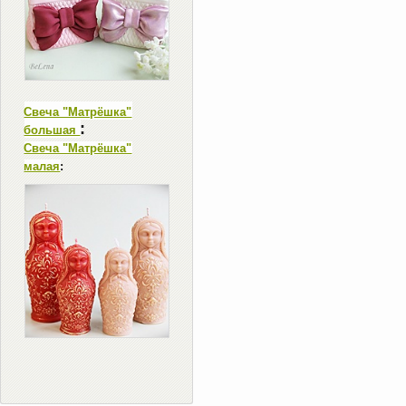
Свеча "Матрёшка"
:
большая
Свеча "Матрёшка"
малая
: