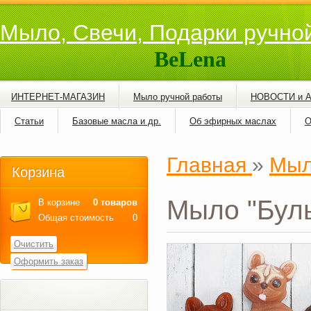
Мыло, Свечи, Подарки ручно
BeLena
ИНТЕРНЕТ-МАГАЗИН
Мыло ручной работы
НОВОСТИ и 
Статьи
Базовые масла и др.
Об эфирных маслах
О
Главная
»
Мыл
Корзина
Мыло "Бул
В корзине
0 товаров
Общая стоимость
0
Очистить
Оформить заказ