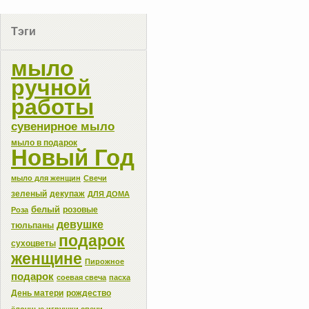
Тэги
мыло
ручной
работы
сувенирное мыло
мыло в подарок
Новый Год
мыло для женщин
Свечи
зеленый
декупаж
ДЛЯ ДОМА
белый
розовые
Роза
девушке
тюльпаны
подарок
сухоцветы
женщине
Пирожное
подарок
соевая свеча
пасха
День матери
рождество
ёлочные игрушки свечи