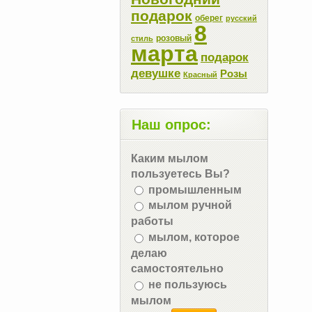
подарок
оберег
русский
8
розовый
стиль
марта
подарок
девушке
Розы
Красный
Наш опрос:
Каким мылом
пользуетесь Вы?
промышленным
мылом ручной
работы
мылом, которое
делаю
самостоятельно
не пользуюсь
мылом