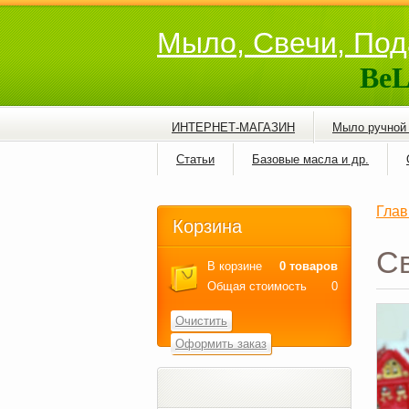
Мыло, Свечи, Под
BeL
ИНТЕРНЕТ-МАГАЗИН
Мыло ручной
Статьи
Базовые масла и др.
Глав
Корзина
Св
В корзине
0 товаров
Общая стоимость
0
Очистить
Оформить заказ