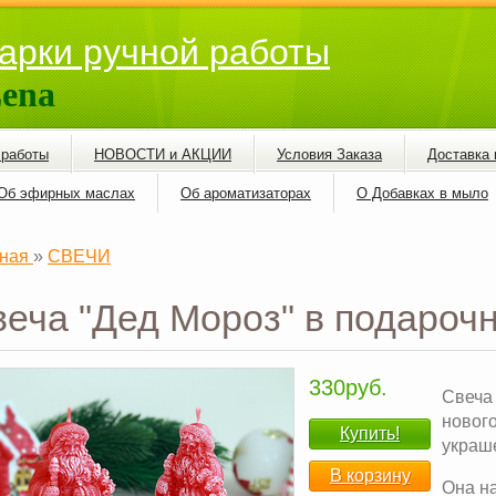
арки ручной работы
ena
 работы
НОВОСТИ и АКЦИИ
Условия Заказа
Доставка 
Об эфирных маслах
Об ароматизаторах
О Добавках в мыло
ная
»
СВЕЧИ
еча "Дед Мороз" в подарочн
330руб.
Свеча
нового
Купить!
украш
В корзину
Она н