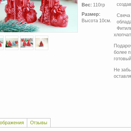
созда
Вес:
110гр
Размер:
Свеча 
Высота 10см.
облад
Фитил
хлопчат
Подароч
более п
готовый
Не забы
оставля
ображения
Отзывы