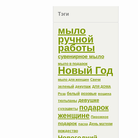
Тэги
мыло
ручной
работы
сувенирное мыло
мыло в подарок
Новый Год
мыло для женщин
Свечи
зеленый
декупаж
ДЛЯ ДОМА
белый
розовые
Роза
вощина
девушке
тюльпаны
подарок
сухоцветы
женщине
Пирожное
подарок
День матери
пасха
рождество
Новогодний