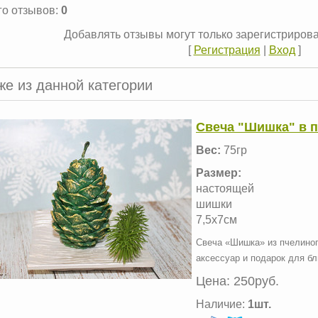
го отзывов
:
0
Добавлять отзывы могут только зарегистриров
[
Регистрация
|
Вход
]
же из данной категории
Свеча "Шишка" в п
Вес:
75гр
Размер:
настоящей
шишки
7,5х7см
Свеча «Шишка» из пчелиног
аксессуар и подарок для бл
Цена:
250руб.
Наличие:
1шт.