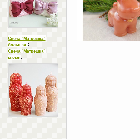
Свеча "Матрёшка"
:
большая
Свеча "Матрёшка"
малая
: