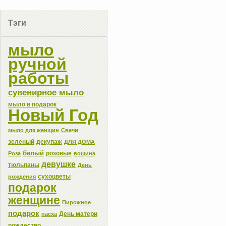
Тэги
мыло
ручной
работы
сувенирное мыло
мыло в подарок
Новый Год
мыло для женщин
Свечи
зеленый
декупаж
ДЛЯ ДОМА
белый
розовые
Роза
вощина
девушке
тюльпаны
День
сухоцветы
рождения
подарок
женщине
Пирожное
подарок
День матери
пасха
рождество