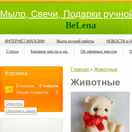
Мыло, Свечи, Подарки ручно
BeLena
ИНТЕРНЕТ-МАГАЗИН
Мыло ручной работы
НОВОСТИ и 
Статьи
Базовые масла и др.
Об эфирных маслах
О
Главная
»
Животные
Корзина
Животные
В корзине
0 товаров
Общая стоимость
0
Очистить
Оформить заказ