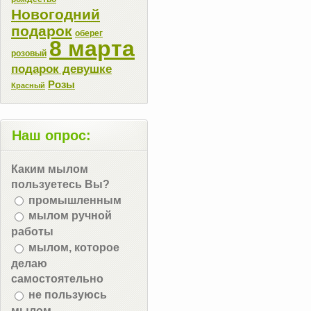
Новогодний
подарок
оберег
8 марта
розовый
подарок девушке
Розы
Красный
Наш опрос:
Каким мылом
пользуетесь Вы?
промышленным
мылом ручной
работы
мылом, которое
делаю
самостоятельно
не пользуюсь
мылом