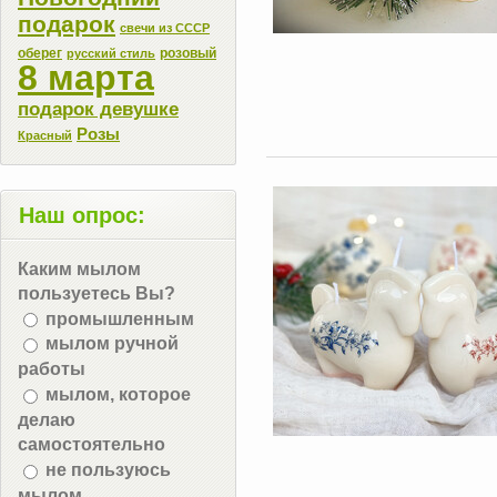
подарок
свечи из СССР
оберег
розовый
русский стиль
8 марта
подарок девушке
Розы
Красный
Наш опрос:
Каким мылом
пользуетесь Вы?
промышленным
мылом ручной
работы
мылом, которое
делаю
самостоятельно
не пользуюсь
мылом