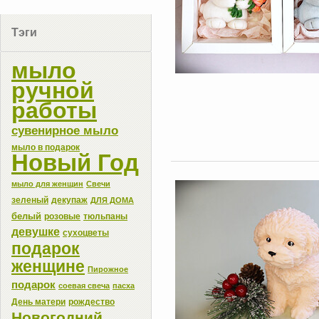
Тэги
мыло
ручной
работы
сувенирное мыло
мыло в подарок
Новый Год
мыло для женщин
Свечи
зеленый
декупаж
ДЛЯ ДОМА
белый
розовые
тюльпаны
девушке
сухоцветы
подарок
женщине
Пирожное
подарок
соевая свеча
пасха
День матери
рождество
Новогодний