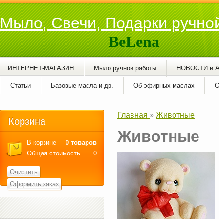
Мыло, Свечи, Подарки ручно
BeLena
ИНТЕРНЕТ-МАГАЗИН
Мыло ручной работы
НОВОСТИ и 
Статьи
Базовые масла и др.
Об эфирных маслах
О
Главная
»
Животные
Корзина
Животные
В корзине
0 товаров
Общая стоимость
0
Очистить
Оформить заказ