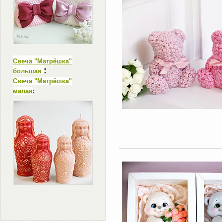
Свеча "Матрёшка"
:
большая
Свеча "Матрёшка"
малая
: